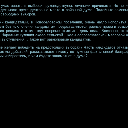
 участвовать в выборах, руководствуясь личными причинами. Но не 
будет мало претендентов на место в районной думе. Подобных само
 свободных выборов.
и кандидатами, в Новосёловском поселении, очень нагло используя 
сем без исключения кандидатам предоставляются равные права и возмо
ция решила в этом году впервые отметить день села. Внезапно, это
 Народные гуляния около сельской школы сопровождались массовой аг
я выступления… Такое вот равноправие кандидатов…
не желает победить на предстоящих выборах? Часть кандидатов отказы
раммы действий, рассказывают никому не нужные факты своей биогр
ы избираетесь, и чем будете заниматься в думе?!