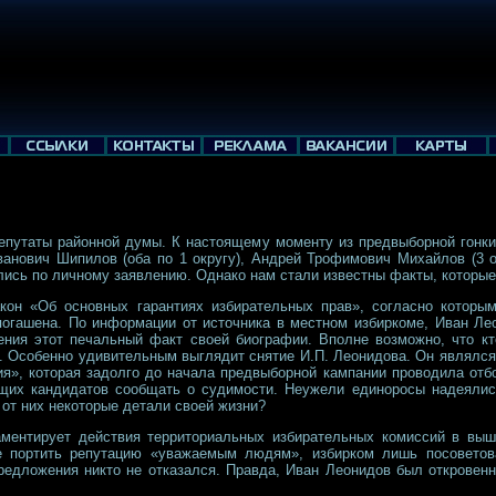
епутаты районной думы. К настоящему моменту из предвыборной гонки
анович Шипилов (оба по 1 округу), Андрей Трофимович Михайлов (3 ок
ись по личному заявлению. Однако нам стали известны факты, которые
кон «Об основных гарантиях избирательных прав», согласно которы
погашена. По информации от источника в местном избиркоме, Иван Л
ения этот печальный факт своей биографии. Вполне возможно, что кто
м. Особенно удивительным выглядит снятие И.П. Леонидова. Он являлся
я», которая задолго до начала предвыборной кампании проводила отбо
ющих кандидатов сообщать о судимости. Неужели единоросы надеялис
от них некоторые детали своей жизни?
аментирует действия территориальных избирательных комиссий в выш
е портить репутацию «уважаемым людям», избирком лишь посоветов
предложения никто не отказался. Правда, Иван Леонидов был откровен