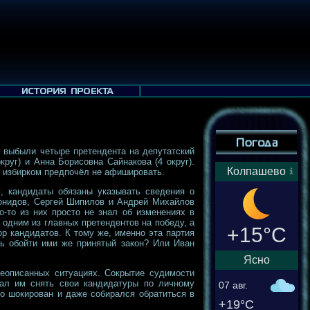
 выбыли четыре претендента на депутатский
руг) и Анна Борисовна Сайнакова (4 округ).
Колпашево
 избирком предпочёл не афишировать.
м, кандидаты обязаны указывать сведения о
еонидов, Сергей Шипилов и Андрей Михайлов
-то из них просто не знал об изменениях в
 одним из главных претендентов на победу, а
+15°C
р кандидатов. К тому же, именно эта партия
ь обойти ими же принятый закон? Или Иван
Ясно
еописанных ситуациях. Сокрытие судимости
ал им снять свои кандидатуры по личному
07 авг.
но шокирован и даже собирался обратиться в
+19°C