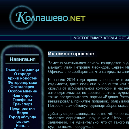
Их тёмное прошлое
Заметно уменьшился список кандидатов в д
мандат: Иван Петрович Леонидов, Сергей Ив
Главная страница
Официально сообщается, что кандидаты снял
О городе
Архив новостей
В начале 2014 года приняты поправки в за
Фоторепортажи
судимости, даже если она была снята или 
Фотогалерея
скрыли от избирательной комиссии и насел
Особое мнение
законодательстве, но верится в это с трудо
Наш опрос
также представителем партии «Единая Росси
Телефоны
инициировала принятие поправок, обязыва
Транспорт
Петрович сам обманул однопартийцев, скрыв 
Предприятия
Видео
Действующее законодательство чётко регл
Город абсурда
является серьёзным нарушением. Чтобы н
Коллаж
заявлению. Не удивительно, что от такого 
Ночь...
суд, но позже передумал.