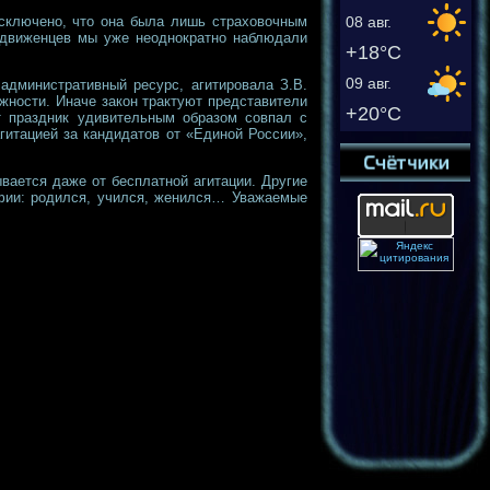
исключено, что она была лишь страховочным
08 авг.
выдвиженцев мы уже неоднократно наблюдали
+18°C
09 авг.
административный ресурс, агитировала З.В.
жности. Иначе закон трактуют представители
+20°C
т праздник удивительным образом совпал с
итацией за кандидатов от «Единой России»,
вается даже от бесплатной агитации. Другие
афии: родился, учился, женился… Уважаемые