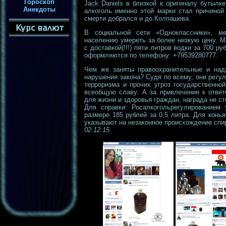
Гороскоп
Jack Daniels в близкой к оригиналу бутылк
Анекдоты
алкоголь именно этой марки стал причиной
смерти добрался и до Колпашева.
В социальной сети «Одноклассники», ме
населению умереть за более низкую цену. 
с доставкой(!!!) пяти литров водки за 700 р
оформляются по телефону: +79539280777.
Чем же заняты правоохранительные и над
нарушения закона? Судя по всему, они регу
терроризма и прочих угроз государственно
всеобщую славу. А за привлечение к ответ
для жизни и здоровья граждан, награда не с
Для справки: Росалкогольрегулированием
размере 185 рублей за 0,5 литра. Для конь
указывают на незаконное происхождение сп
02.12.15