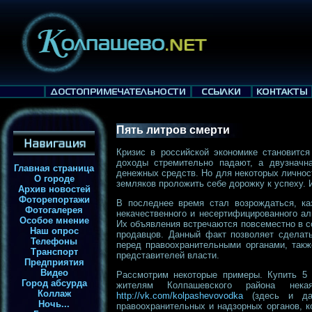
Пять литров смерти
Кризис в российской экономике становитс
доходы стремительно падают, а двузначн
Главная страница
денежных средств. Но для некоторых личнос
О городе
земляков проложить себе дорожку к успеху. 
Архив новостей
Фоторепортажи
В последнее время стал возрождаться, ка
Фотогалерея
некачественного и несертифицированного ал
Особое мнение
Их объявления встречаются повсеместно в с
Наш опрос
продавцов. Данный факт позволяет сделать
Телефоны
перед правоохранительными органами, такж
Транспорт
представителей власти.
Предприятия
Видео
Рассмотрим некоторые примеры. Купить 5 
Город абсурда
жителям Колпашевского района нек
Коллаж
http://vk.com/kolpashevovodka
(здесь и дал
Ночь...
правоохранительных и надзорных органов, ко