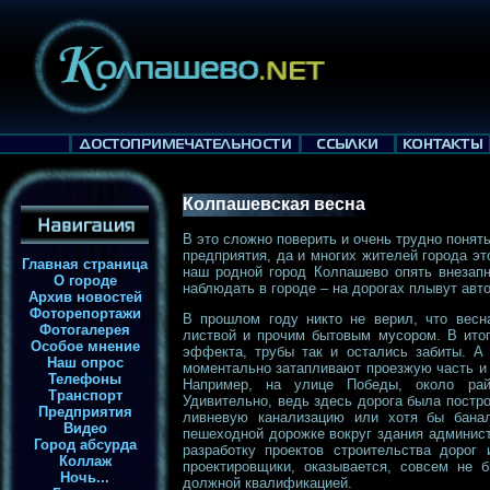
Колпашевская весна
В это сложно поверить и очень трудно понят
предприятия, да и многих жителей города эт
Главная страница
наш родной город Колпашево опять внезап
О городе
наблюдать в городе – на дорогах плывут авт
Архив новостей
Фоторепортажи
В прошлом году никто не верил, что весн
Фотогалерея
листвой и прочим бытовым мусором. В итоге
Особое мнение
эффекта, трубы так и остались забиты. А 
Наш опрос
моментально затапливают проезжую часть и 
Телефоны
Например, на улице Победы, около рай
Транспорт
Удивительно, ведь здесь дорога была постр
Предприятия
ливневую канализацию или хотя бы банал
Видео
пешеходной дорожке вокруг здания админист
Город абсурда
разработку проектов строительства дорог
Коллаж
проектировщики, оказывается, совсем не 
Ночь...
должной квалификацией.