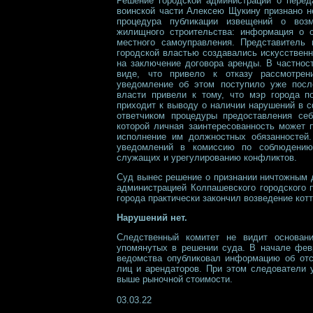
Решение городской администрации о перед
воинской части Алексею Щукину признано н
процедура публикации извещений о воз
жилищного строительства: информация о 
местного самоуправления. Представитель 
городской властью создавались искусственн
на заключение договора аренды. В частнос
виде, что привело к отказу рассмотрен
уведомление об этом поступило уже после
власти привели к тому, что мэр города 
приходит к выводу о наличии нарушений в с
ответчиком процедуры предоставления себ
которой личная заинтересованность может 
исполнение им должностных обязанностей
уведомлений в комиссию по соблюдению
служащих и урегулированию конфликтов.
Суд вынес решение о признании ничтожным 
администрацией Колпашевского городского 
города практически закончил возведение кот
Нарушений нет.
Следственный комитет не видит основани
упомянутых в решении суда. В начале фе
ведомства опубликовал информацию об отс
лиц и арендаторов. При этом следователи 
выше рыночной стоимости.
03.03.22