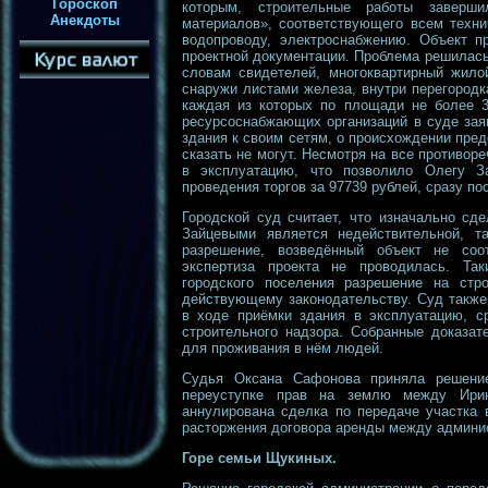
Гороскоп
которым, строительные работы заверши
Анекдоты
материалов», соответствующего всем техни
водопроводу, электроснабжению. Объект пр
проектной документации. Проблема решилась
словам свидетелей, многоквартирный жило
снаружи листами железа, внутри перегородк
каждая из которых по площади не более 3
ресурсоснабжающих организаций в суде зая
здания к своим сетям, о происхождении пре
сказать не могут. Несмотря на все противор
в эксплуатацию, что позволило Олегу З
проведения торгов за 97739 рублей, сразу по
Городской суд считает, что изначально сд
Зайцевыми является недействительной, т
разрешение, возведённый объект не соот
экспертиза проекта не проводилась. Та
городского поселения разрешение на стро
действующему законодательству. Суд также
в ходе приёмки здания в эксплуатацию, ср
строительного надзора. Собранные доказат
для проживания в нём людей.
Судья Оксана Сафонова приняла решение
переуступке прав на землю между Ирин
аннулирована сделка по передаче участка 
расторжения договора аренды между админис
Горе семьи Щукиных.