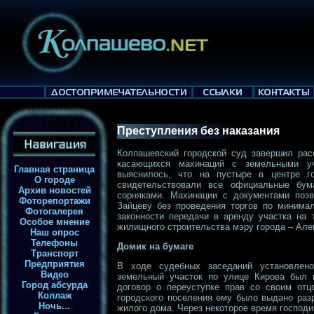
Преступления без наказания
Колпашевский городской суд завершил рас
касающихся махинаций с земельными уч
Главная страница
выяснилось, что на пустыре в центре г
О городе
свидетельствовали все официальные бум
Архив новостей
сорняками. Махинации с документами поз
Фоторепортажи
Зайцеву без проведения торгов по минима
Фотогалерея
законности передачи в аренду участка на 
Особое мнение
жилищного строительства мэру города – Але
Наш опрос
Телефоны
Домик на бумаге
Транспорт
Предприятия
В ходе судебных заседаний установлено
Видео
земельный участок по улице Кирова был 
Город абсурда
договор о переуступке прав со своим от
Коллаж
городского поселения ему было выдано раз
Ночь...
жилого дома. Через некоторое время господи