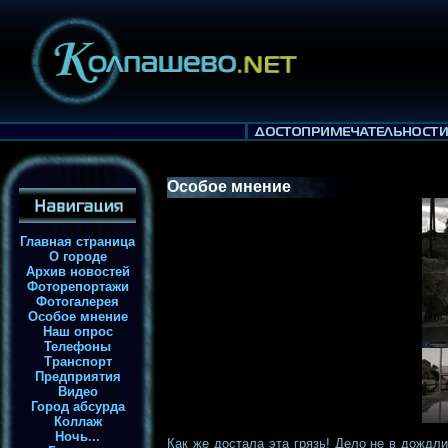
Особое мнение
Главная страница
О городе
Архив новостей
Фоторепортажи
Фотогалерея
Особое мнение
Наш опрос
Телефоны
Транспорт
Предприятия
Видео
Город абсурда
Коллаж
Ночь...
Как же достала эта грязь! Дело не в дождли