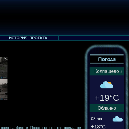
Колпашево
+19°C
Облачно
08 авг.
+18°C
оен на болоте. Просто кто-то, как всегда не