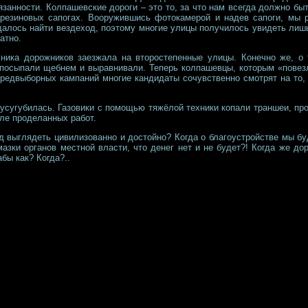
язанности. Колпашевские дороги – это то, за что нам всегда должно бы
 резиновых сапогах. Вооружившись фотокамерой и надев сапоги, мы 
далось найти вездеход, поэтому многие улицы получилось увидеть лишь
атно.
ника дорожников заезжала на второстепенные улицы. Конечно же, о
о посыпали щебнем и выравнивали. Теперь колпашевцы, которым «повезл
редвыборных кампаний многие кандидаты сочувственно смотрят на то, 
усугубилась. Газовики с помощью тяжёлой техники копали траншеи, пр
ле проделанных работ.
д выглядеть цивилизованно и достойно? Когда о благоустройстве мы бу
мазки органов местной власти, что денег нет и не будет?! Когда же д
бы как? Когда?..