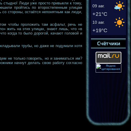
ть стыдно! Люди уже просто привыкли к тому,
09 авг.
решили пройтись по второстепенным улицам
 со стороны, остаётся непонятным как люди,
+21°C
10 авг.
 том чтобы проложить там асфальт, речь не
о» жить на этих улицах, знают лишь, что «в
+19°C
что когда то было дорогой, качают головой и
окладывали трубы, но даже не подумали хотя
дем не только говорить, но и заниматься им?
орожники начнут делать свою работу согласно