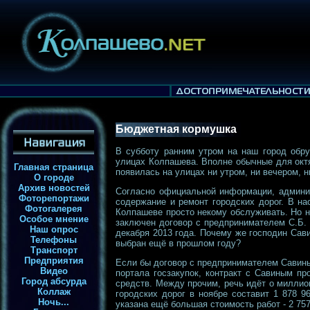
Бюджетная кормушка
В субботу ранним утром на наш город обру
улицах Колпашева. Вполне обычные для октя
Главная страница
появилась на улицах ни утром, ни вечером, 
О городе
Архив новостей
Согласно официальной информации, админис
Фоторепортажи
содержание и ремонт городских дорог. В на
Фотогалерея
Колпашеве просто некому обслуживать. Но не
Особое мнение
заключен договор с предпринимателем С.Б. 
Наш опрос
декабря 2013 года. Почему же господин Сав
Телефоны
выбран ещё в прошлом году?
Транспорт
Предприятия
Если бы договор с предпринимателем Савиным
Видео
портала госзакупок, контракт с Савиным п
Город абсурда
средств. Между прочим, речь идёт о миллио
Коллаж
городских дорог в ноябре составит 1 878 9
Ночь...
указана ещё большая стоимость работ - 2 757