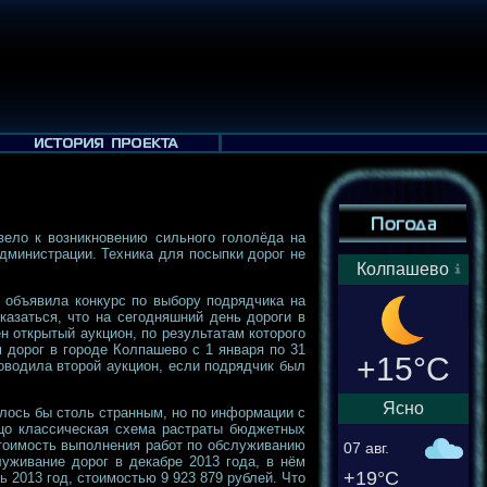
вело к возникновению сильного гололёда на
дминистрации. Техника для посыпки дорог не
Колпашево
 объявила конкурс по выбору подрядчика на
казаться, что на сегодняшний день дороги в
н открытый аукцион, по результатам которого
 дорог в городе Колпашево с 1 января по 31
+15°C
оводила второй аукцион, если подрядчик был
Ясно
алось бы столь странным, но по информации с
ицо классическая схема растраты бюджетных
стоимость выполнения работ по обслуживанию
07 авг.
луживание дорог в декабре 2013 года, в нём
+19°C
ь 2013 год, стоимостью 9 923 879 рублей. Что