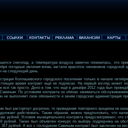
шился снегопад, а температура воздуха заметно понизилась, это при
бря погодные явления вновь застали врасплох чиновников городской а
ни на следующий день.
трация Колпашевского городского поселения только в начале октября
стоящее время контракт ещё не подписан. На первый взгляд может по
 всё так просто. Дело в том, что ещё в декабре 2012 года был проведё
Савиным. По условиям контракта он обязан заниматься обслуживанием
ин не выполняет свои обязанности и зачем городская администрация пр
 был расторгнут досрочно, то проведение повторного аукциона не каз
родолжает действовать. Таким образом, можно предположить, что нал
нах рублей. Условия муниципального контракта предусматривают, что 
69 рублей. Также был объявлен конкурс по выбору подрядчика на обс
 357 рублей. А вот с господином Савиным контракт был заключен на вес