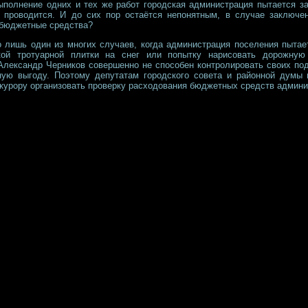
выполнение одних и тех же работ городская администрация пытается за
проводится. И до сих пор остаётся непонятным, в случае заключен
 бюджетные средства?
 лишь один из многих случаев, когда администрация поселения пытае
кой тротуарной плитки на снег или попытку нарисовать дорожную
Александр Черников совершенно не способен контролировать своих под
ную выгоду. Поэтому депутатам городского совета и районной думы
окурору организовать проверку расходования бюджетных средств админи