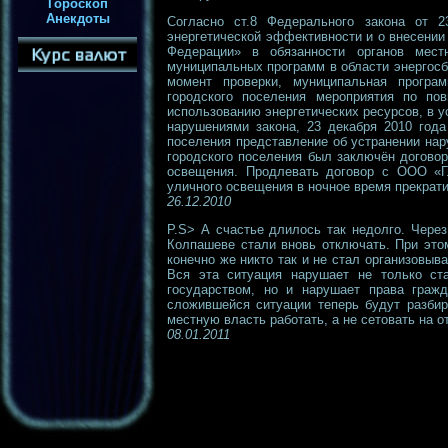
Гороскоп
Анекдоты
Согласно ст.8 Федерального закона от 
энергетической эффективности и о внесении
Федерации» в обязанности органов мест
муниципальных программ в области энергос
момент проверки, муниципальная програ
городского поселения мероприятия по по
использованию энергетических ресурсов, в у
нарушениями закона, 23 декабря 2010 года
поселения представление об устранении нар
городского поселения был заключён догово
освещения. Продлевать договор с ООО «Гл
уличного освещения в ночное время прекрати
26.12.2010
P.S> А счастье длилось так недолго. Чере
Колпашеве стали вновь отключать. При этом
конечно же никто так и не стал организовыв
Вся эта ситуация нарушает не только ст
государством, но и нарушает права гражд
сложившейся ситуации теперь будут разбир
местную власть работать, а не сетовать на от
08.01.2011