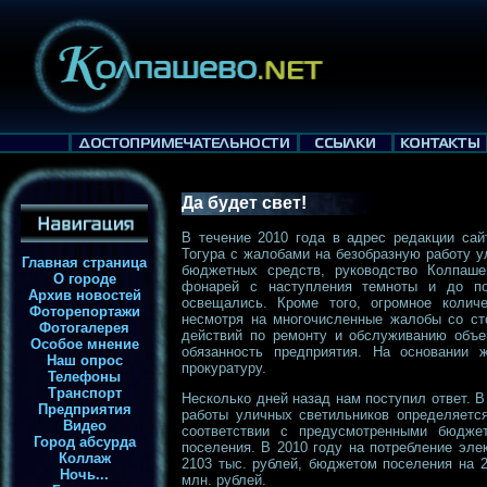
Да будет свет!
В течение 2010 года в адрес редакции сай
Тогура с жалобами на безобразную работу 
Главная страница
бюджетных средств, руководство Колпаше
О городе
фонарей с наступления темноты и до п
Архив новостей
освещались. Кроме того, огромное колич
Фоторепортажи
несмотря на многочисленные жалобы со ст
Фотогалерея
действий по ремонту и обслуживанию объе
Особое мнение
обязанность предприятия. На основании
Наш опрос
прокуратуру.
Телефоны
Транспорт
Несколько дней назад нам поступил ответ. В
Предприятия
работы уличных светильников определяется
Видео
соответствии с предусмотренными бюдже
Город абсурда
поселения. В 2010 году на потребление эл
Коллаж
2103 тыс. рублей, бюджетом поселения на 
Ночь...
млн. рублей.