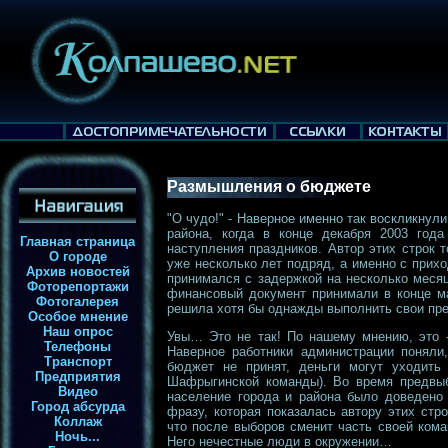
Размышления о бюджете
"О чудо!" - Наверное именно так воскликну
района, когда в конце декабря 2003 год
Главная страница
наступления праздников. Автор этих строк 
О городе
уже несколько лет подряд, а именно с при
Архив новостей
принимался с задержкой на несколько меся
Фоторепортажи
финансовый документ принимали в конце ма
Фотогалерея
решила хотя бы однажды выполнить свои пр
Особое мнение
Наш опрос
Увы… Это не так! По нашему мнению, это -
Телефоны
Наверное работники администрации поняли,
Транспорт
бюджет не принят, деньги могут уходить
Предприятия
Шафрыгинской команды). Во время предвыб
Видео
население города и района было доведено
Город абсурда
фразу, которая показалась автору этих ст
Коллаж
что после выборов сменит часть своей ком
Ночь...
Него нечестные люди в окружении…