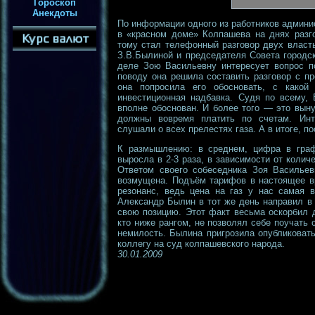
Гороскоп
Анекдоты
По информации одного из работников админис
в «красном доме» Колпашева на днях разго
тому стал телефонный разговор двух влас
З.В.Былиной и председателя Совета городск
деле Зою Васильевну интересует вопрос п
поводу она решила составить разговор с п
она попросила его обосновать, с како
инвестиционная надбавка. Судя по всему, 
вполне обоснован. И более того — это выну
должны вовремя платить по счетам. Инт
слушали о всех прелестях газа. А в итоге, п
К размышлению: в среднем, цифра в граф
выросла в 2-3 раза, в зависимости от коли
Ответом своего собеседника Зоя Васильев
возмущена. Подъём тарифов в настоящее в
резонанс, ведь цена на газ у нас самая в
Александр Былин в тот же день направил в 
свою позицию. Этот факт весьма оскорбил д
кто ниже рангом, не позволял себе поучать
немилость. Былина пригрозила опубликовать
коллегу на суд колпашевского народа.
30.01.2009