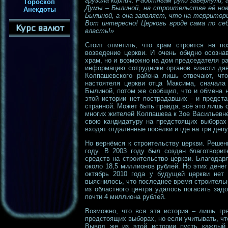
грузила кирпич. Работягам руки завернули,
Гороскоп
Думы – Былиной, на строительстве её ново
Анекдоты
Былиной, а она заявляет, что на территори
Вот интересно! Церковь вроде сама по себ
власть!»
Стоит отметить, что храм строится на п
возведение церкви. И очень обидно осозна
храм, но и возможно на дом председателя р
информацию сотрудники органов власти дав
Колпашевского района лишь отвечают, что
настоятеля церкви отца Максима, сначала
Былиной, потом же сообщил, что и обмена н
этой истории нет пострадавших - и предст
странной. Может быть правда, всё это лишь 
многих жителей Колпашева к Зое Васильевн
свою кандидатуру на предстоящих выборах н
входят отдалённые посёлки и где на три деп
Но вернёмся к строительству церкви. Реше
году. В 2003 году был создан благотворит
средств на строительство церкви. Благодар
около 18,5 миллионов рублей. Но этих денег
октябрь 2010 года у будущей церкви нет 
выяснилось, что последнее время строительн
из областного центра удалось погасить зад
почти 4 миллиона рублей.
Возможно, что вся эта история – лишь гр
предстоящих выборах, но если учитывать, что
Вывод же из этой истории пусть каждый 