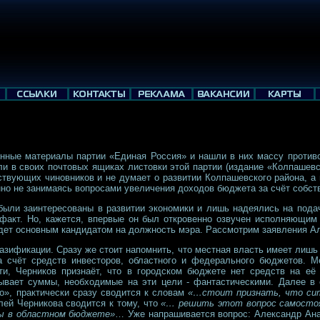
нные материалы партии «Единая Россия» и нашли в них массу противор
 в своих почтовых ящиках листовки этой партии (издание «Колпашевск
йствующих чиновников и не думает о развитии Колпашевского района, а
нно не занимаясь вопросами увеличения доходов бюджета за счёт собст
 были заинтересованы в развитии экономики и лишь надеялись на подач
акт. Но, кажется, впервые он был откровенно озвучен исполняющим 
дет основным кандидатом на должность мэра. Рассмотрим заявления А
газификации. Сразу же стоит напомнить, что местная власть имеет лишь
а счёт средств инвесторов, областного и федерального бюджетов. М
ти, Черников признаёт, что в городском бюджете нет средств на е
азывает суммы, необходимые на эти цели - фантастическими. Далее в 
о», практически сразу сводится к словам
«…стоит признать, что сит
лей Черникова сводится к тому, что
«… решить этот вопрос самостоя
ны в областном бюджете»
… Уже напрашивается вопрос: Александр Ан