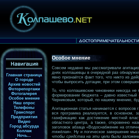
Особое мнение
Совсем недавно мы рассматривали агитацио
днях колпашевцы в очередной раз обнаружили
Главная страница
явно признаётся факт того, что никто из де
О городе
чтобы выпросить дотации, при этом соверше
Архив новостей
Фоторепортажи
То, что колпашевские чиновники никогда не
Фотогалерея
формировании бюджета – давно известный ф
Особое мнение
Черниковым, который, по нашему мнению, бу
Наш опрос
Телефоны
Агитационная статья начинается с вопросов 
Транспорт
вся программа реализуется, в основном, з
Предприятия
газификацию как достижение местной влас
Видео
областного центра, а также, откровенно н
Город абсурда
заголовок абзаца «Водоснабжение на отличн
Коллаж
тяжёлая»
. Ну и логическое завершение мыс
Ночь...
чтобы средства на эти цели были заложе