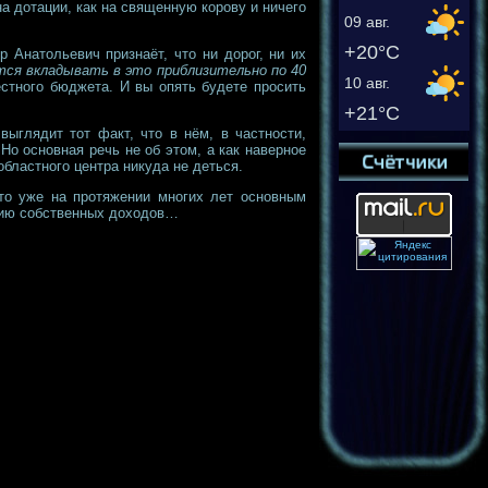
на дотации, как на священную корову и ничего
09 авг.
+20°C
 Анатольевич признаёт, что ни дорог, ни их
ся вкладывать в это приблизительно по 40
10 авг.
стного бюджета. И вы опять будете просить
+21°C
выглядит тот факт, что в нём, в частности,
Но основная речь не об этом, а как наверное
областного центра никуда не деться.
что уже на протяжении многих лет основным
ению собственных доходов…