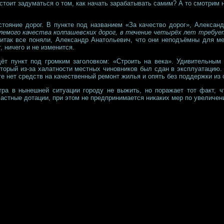
стоит задуматься о том, как начать зарабатывать самим? А то смотрим 
ояние дорог. В пункте под названием «За качество дорог», Александр
емого качества колпашевских дорог, в течение четырёх лет требует
так все поняли, Александр Анатольевич, что они неподъёмны для ме
, ничего и не изменится.
ёт пункт под громким заголовком: «Строить на века». Удивительным 
торый из-за халатности местных чиновников был сдан в эксплуатацию. 
е нет средств на качественный ремонт жилья и опять без поддержки из 
тра в нынешней ситуации городу не выжить, но поражает тот факт, 
астные дотации, при этом не предпринимается никаких мер по увелич