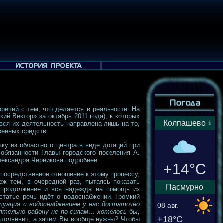
ечий с тем, что делается в реальности. На
ий Вектор» за октябрь 2011 года), в которых
Колпашево
 вся их деятельность направлена лишь на то,
венных средств.
ку из областного центра в виде дотаций при
обязанности Главы городского поселения А.
лександра Черникова подробнее.
+14°C
 посредственное отношение к этому процессу,
еж тем, в очередной раз, пытаясь показать
Пасмурно
ё продолжение и вся надежда на помощь из
статье речь идёт о водоснабжении. Громкий
уация с водоснабжением у нас достаточно
08 авг.
тельно району не по силам… хотелось бы,
+18°C
атольевич, а зачем Вы вообще нужны? Чтобы