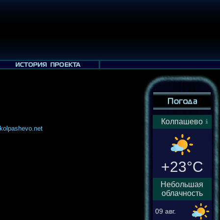
Колпашево
kolpashevo.net
+23°C
Небольшая
облачность
09 авг.