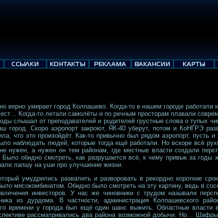
 но верно умирает город Колпашево. Когда-то в нашем городе работал
ест… Когда-то летали самолёты и по речным просторам плавали совреме
оды слышал от преподавателей и родителей грустные слова о тупых чин
аш город. Скоро аэропорт закроют, ЯК-40 уберут, потом и КоНГРЭ раз
ила, что это произойдёт. Как-то привычно был рядом аэропорт, пусть и
ыло наблюдать людей, которые тогда ещё работали. Но вскоре всё рух
не нужен, а нужен он тем районам, где местные власти создали перс
.. Было обидно смотреть, как разрушается всё, к чему привык за годы 
шали лапшу на уши про улучшение жизни.
который умудрились развалить и разворовать в рекордно короткие сро
о было мясокомбинатом. Обидно было смотреть на эту картину, ведь в с
влечения инвесторов. У нас же чиновники с трудом называли персп
ика из дурдома. В частности, администрация Колпашевского райо
его времени у города был ещё один шанс выжить. Областные власти 
рспективе рассматривались два района возможной добычи. Но… Шафрыги