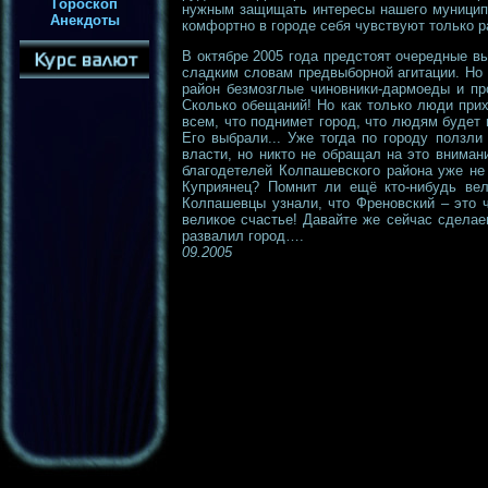
Гороскоп
нужным защищать интересы нашего муниципа
Анекдоты
комфортно в городе себя чувствуют только 
В октябре 2005 года предстоят очередные вы
сладким словам предвыборной агитации. Но 
район безмозглые чиновники-дармоеды и пр
Сколько обещаний! Но как только люди прих
всем, что поднимет город, что людям будет 
Его выбрали... Уже тогда по городу ползли
власти, но никто не обращал на это внимани
благодетелей Колпашевского района уже не 
Куприянец? Помнит ли ещё кто-нибудь вели
Колпашевцы узнали, что Френовский – это 
великое счастье! Давайте же сейчас сделае
развалил город….
09.2005