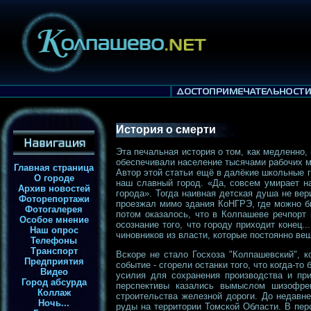
История о смерти
Эта печальная история о том, как медленно,
обеспечивали население тысячами рабочих м
Главная страница
Автор этой статьи ещё в далёкие школьные г
О городе
наш славный город. «Да, совсем умирает н
Архив новостей
города». Тогда наивная детская душа не вер
Фоторепортажи
проезжал мимо здания КоНГРЭ, где можно б
Фотогалерея
потом оказалось, что в Колпашеве речпорт 
Особое мнение
осознание того, что городу приходит конец.
Наш опрос
чиновников из власти, которые постоянно ве
Телефоны
Транспорт
Вскоре не стало Госхоза "Колпашевский", 
Предприятия
событие - сгорели останки того, что когда-т
Видео
усилия для сохранения производства и при
Город абсурда
перспективы казались вымыслом шизофрен
Коллаж
строительства железной дороги. До недавн
Ночь...
руды на территории Томской Области. В пе