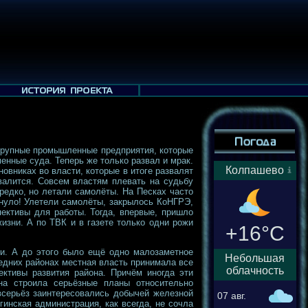
и крупные промышленные предприятия, которые
нные суда. Теперь же только развал и мрак.
Колпашево
овниках во власти, которые в итоге развалят
валится. Совсем властям плевать на судьбу
 редко, но летали самолёты. На Песках часто
нуло! Улетели самолёты, закрылось КоНГРЭ,
пективы для работы. Тогда, впервые, пришло
жизни. А по ТВК и в газете только одни рожи
+16°C
ки. А до этого было ещё одно малозаметное
Небольшая
оседних районах местная власть принимала все
облачность
ективы развития района. Причём иногда эти
на строила серьёзные планы относительно
всерьёз заинтересовались добычей железной
07 авг.
нская администрация, как всегда, не сочла