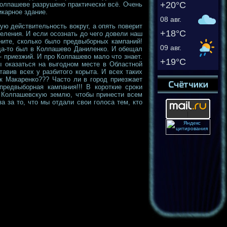
+20°C
олпашеве разрушено практически всё. Очень
икарное здание.
08 авг.
ую действительность вокруг, а опять поверит
+18°C
еления. И если осознать до чего довели наш
ните, сколько было предвыборных кампаний!
09 авг.
гда-то был в Колпашево Даниленко. И обещал
- приезжий. И про Колпашево мало что знает.
+19°C
бы оказаться на выгодном месте в Областной
тавив всех у разбитого корыта. И всех таких
ик Макаренко??? Часто ли в город приезжает
предвыборная кампания!!! В короткие сроки
ю Колпашевскую землю, чтобы принести всем
 за то, что мы отдали свои голоса тем, кто