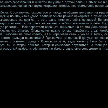
льного образования и инвестиции ушли в другой район. Сейчас же в К
разжиревшие чиновники администрации, которые построили себе новое ш
боры. К сожалению, скорее всего, народ не обратит внимания на мрачн
нужно понять, что судьба Колпашевского района находится в руках нас
оголосовать за других, то есть шанс изменить всё к лучшему! Вспом
одили во власть, то сразу же начинали заботиться только о себе! Ко
где работать... Все перестали обращать внимание на то, что Даниленко 
 слухи, что Виктору Степановичу нужно только наработать стаж, что
я. Выбрали на свою голову, а Он наработал стаж и уехал в Томск, ос
хватит пальцев пересчитать! Где сейчас гениальный депутат-колхозн
кого строителя города - Френовского? А, ведь какая у Него была 
чуть ли не второй Христос, который соизволил спуститься на грешну
м разумный выбор, чтобы потом не было стыдно смотреть детям в глаза