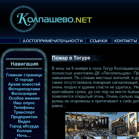
Пожар в Тогуре
В ночь на 9 ноября в селе Тогур Колпашевск
полностью уничтожен ДК «Лесопильщик». Пре
Главная страница
замыкания. По словам местных жителей, в до
О городе
также отсутствовала пожарная сигнализация
Архив новостей
очень поздно и здание спасти не удалось. Н
Фоторепортажи
кратчайшеи сроки, до сих пор на месте бывше
Фотогалерея
появляется открытый огонь. Очень сильно з
Особое мнение
руины не огорожены и притягивают к себе де
Наш опрос
равно...
Телефоны
Транспорт
Предприятия
Видео
Город абсурда
Коллаж
Ночь...