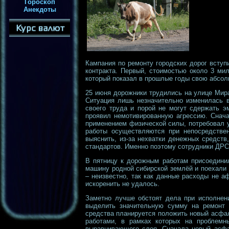
Гороскоп
Анекдоты
Кампания по ремонту городских дорог всту
контракта. Первый, стоимостью около 3 ми
который показал в прошлые годы свою абсо
25 июня дорожники трудились на улице Мира
Ситуация лишь незначительно изменилась в
своего труда и порой не могут сдержать э
проявил немотивированную агрессию. Снача
применением физической силы, потребовал 
работы осуществляются при непосредствен
выяснить, из-за нехватки денежных средст
стандартов. Именно поэтому сотрудники ДР
В пятницу к дорожным работам присоединил
машину родной сибирской землёй и поехали 
– неизвестно, так как данные расходы не а
искоренить не удалось.
Заметно лучше обстоят дела при исполнен
выделить значительную сумму на ремонт 
средства планируется положить новый асфа
работами, в рамках которых на проблемн
выравнивающего слоя. Сначала новый асфа