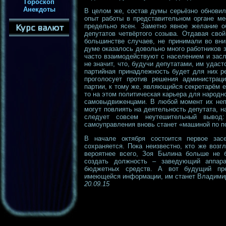
Гороскоп
Анекдоты
В целом же, состав думы серьёзно обновил
опыт работы в представительном органе ме
предельно ясен. Заметно явное желание о
депутатов четвёртого созыва. Отдавая свой
большинстве случаев, не принимали во вни
думе оказалось довольно много работников 
часто взаимодействуют с населением и зас
не значит, что, будучи депутатами, им удаст
партийная принадлежность будет для них р
проголосует против решения администраци
партии, к тому же, являющийся секретарём е
то на этом политическая карьера для народно
самовыдвиженцами. В любой момент их неп
могут повлиять на деятельность депутата, н
следует совсем неутешительный вывод:
самоуправления вновь станет «машиной по п
В начале октября состоится первое зас
сохраняется. Пока неизвестно, кто же возг
вероятнее всего, Зоя Былина больше не 
создать должность – заведующий аппар
бюджетных средств. А вот будущий пре
имеющейся информации, им станет Владими
20.09.15