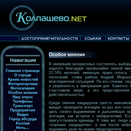
Особое мнение
В минувшее воскресенье состоялись выборы
надолго благодаря чрезвычайно низкой явк
Главная страница
22,74% жителей, имеющих право голоса. 
О городе
поселений, глава района Андрей Медных
Архив новостей
благоприятной ситуацией. По его словам, лю
Фоторепортажи
и уверенность в завтрашнем дне. Кажется,
Фотогалерея
счастливом мире, а его представлени
Особое мнение
действительностью.
Наш опрос
Телефоны
Среди обилия кандидатов просто невозмож
Транспорт
мандат проводили агитацию из рук вон пло
Предприятия
цель своего выдвижения и дальнейшую пр
Видео
агитации, как встречи с избирателями. Е
Город абсурда
присутствовали единицы. К тому же, люди 
Коллаж
«хороших кандидатов», а они после изб
Ночь...
поднимать руки по указке председателя.