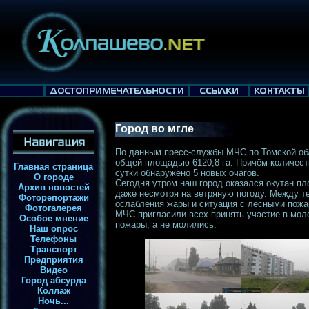
Город во мгле
По данным пресс-службы МЧС по Томской обл
общей площадью 6120,8 га. Причём количест
Главная страница
сутки обнаружено 5 новых очагов.
О городе
Сегодня утром наш город оказался окутан пл
Архив новостей
даже несмотря на ветряную погоду. Между т
Фоторепортажи
ослабления жары и ситуация с лесными пожа
Фотогалерея
МЧС пригласили всех принять участие в мо
Особое мнение
пожары, а не молились.
Наш опрос
Телефоны
Транспорт
Предприятия
Видео
Город абсурда
Коллаж
Ночь...