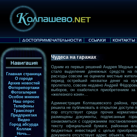
Чудеса на гаражах
Одним из первых решений Андрея Медных на
стало выделение денежных средств на по
Главная страница
расходы совсем не оценили местные жители
О городе
период острейшей нехватки денег на ну
Архив новостей
пролетело, совсем недавно Андрей Фёдорович
Фоторепортажи
выборов, он озаботился приобретением за
Фотогалерея
«железного коня»…
Особое мнение
Наш опрос
Администрация Колпашевского района, пр
Телефоны
решила не публиковать в открытом доступе п
Транспорт
пор отсутствует среди прочих нормативн
Предприятия
размещены документы, подписанные гор
Видео
ознакомиться с содержанием постановления
Город абсурда
тексту официальной бумаги, районная в
Коллаж
бюджетных инвестиций с целью приобрете
Ночь...
документе отсутствует адрес объекта, площ