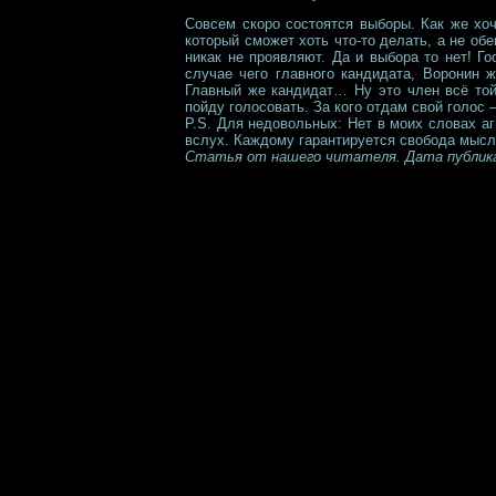
Совсем скоро состоятся выборы. Как же хоч
который сможет хоть что-то делать, а не об
никак не проявляют. Да и выбора то нет! Г
случае чего главного кандидата, Воронин 
Главный же кандидат… Ну это член всё той
пойду голосовать. За кого отдам свой голос –
P.S. Для недовольных: Нет в моих словах аг
вслух. Каждому гарантируется свобода мысли 
Статья от нашего читателя. Дата публикац