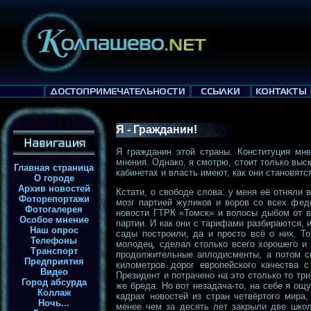
Я - Гражданин!
Я гражданин этой страны. Конституция мне
мнения. Однако, я смотрю, стоит только выск
Главная страница
кабинетах и власть имеют, как они становят
О городе
Архив новостей
Кстати, о свободе слова: у меня её отняли 
Фоторепортажи
мозг партией жуликов и воров со всех фед
Фотогалерея
новости ГТРК «Томск» и волосы дыбом от 
Особое мнение
партии. И как они с тарифами разбираются, и
Наш опрос
сады построили, да и просто всё о них. Т
Телефоны
молодец, сделал столько всего хорошего и 
Транспорт
продолжительные аплодисменты, а потом ск
Предприятия
километров дорог европейского качества с
Видео
Президент и потрачено на это столько то тр
Город абсурда
же бреда. Но вот незадача-то, на себе я ощ
Коллаж
кадрах новостей из стран четвёртого мира
Ночь...
менее чем за десять лет закрыли две школ