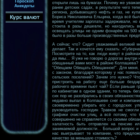
Гороскоп
открыли лишь на бумагах. Почему же уважае
Анекдоты
ранее детских садах, в результате чего те
региона, добывающего нефть и газ, не куп
Бориса Николаевича Ельцина, когда всё был
время учителям зарплаты задерживали, но 
стоила в разы дешевле, но находились во
освещать улицы не одним фонарём на 500 м
было в разы больше производственных предп
А сейчас что? Сидит уважаемый великий мо
делает. Так и хочется ему сказать: «Губерн
Посмотрите на то, как люди живут в района
да ямы… Я уже не говорю о дорогах внутри н
обещанный вами мост в районе Колпашева? 
"Обещаем Обещать Обещанное!". Для меня, к
с законом, благодаря которому у нас появи
сельских поселений? Зачем это нужно? Чт
пристроить на работу еще больше безда
рабочего времени пьют чай? Если раньше г
по кабинетам в одном здании, то теперь бе
сих пор не разобрались в своих обязанностях
недавно выпал в Колпашеве снег и компани
своевременно убирать его с городских ул
руководитель господин Травков не смогли
графики очистки улиц, а всё потому, что 
совершенно не справляется со своими обязан
халатность быть отправлен на пенсию ил
занимаемой должности… Большой вопрос и в
нас выигрывают те компании, что предлож
качество за меньшую стоимость?