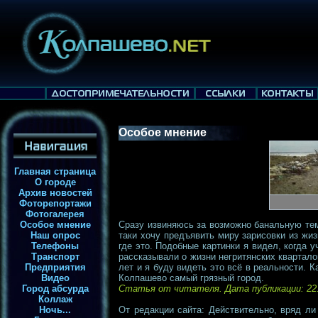
Особое мнение
Главная страница
О городе
Архив новостей
Фоторепортажи
Фотогалерея
Особое мнение
Сразу извиняюсь за возможно банальную тему
Наш опрос
таки хочу предъявить миру зарисовки из жи
Телефоны
где это. Подобные картинки я видел, когда у
Транспорт
рассказывали о жизни негритянских кварталов
Предприятия
лет и я буду видеть это всё в реальности. К
Видео
Колпашево самый грязный город.
Город абсурда
Статья от читателя. Дата публикации: 22.
Коллаж
Ночь...
От редакции сайта: Действительно, вряд ли