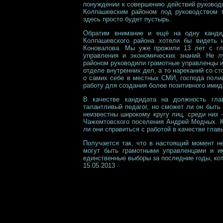
понуждении к совершению действий руководс
Колпашевским районом под руководством та
здесь просто будет пустырь.
Обратим внимание и ещё на одну кандид
Колпашевского района хотели бы видеть 
Коновалова. Мы уже прожили 13 лет с гла
управления и экономических знаний. Не 
районом руководили грамотные управленцы и
отделе внутренних дел, а то нареканий со с
о самих себе в местных СМИ, господа поли
работу для создания более позитивного имид
В качестве кандидата на должность гла
талантливый педагог, но сможет ли он быт
неизвестны широкому кругу лиц, среди них 
Чажемтовского поселения Андрей Медных. К
ли они справиться с работой в качестве главы
Получается так, что в настоящий момент н
могут быть грамотными управленцами и им
единственные выборы за последние годы, кот
15.05.2013