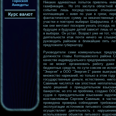
Гороскоп
Никаких адекватных попыток привлечь инв
Анекдоты
газификация... Но это заслуга областной
событию лишь посредственное отношени
колпашевцев – живя по уши в грязи, пере
фантастическую сумму за некачественные 
участки и повторно выбирал Шафрыгина. А 
как они мечтают поскорее уехать отсюда, но 
будущее и будущее детей зависит лишь от н
в выборах. Он устал. Возраст уже не тот, чт
деятельности итак почти ничего не слышно
руководить районом в ближайшие пять ле
предложили губернатору.
Руководители семи коммунальных предпри
должности главы Колпашевского района Се
качестве индивидуального предпринимателя 
он не может организовать работу даже 
бюджетных средств, по сути совсем не испо
"Энергия" и ООО "Энергия-1" ранее выигры
множество нареканий, но только в этом году
государственные деньги, естественно, никт
Савиным числятся как злостные неплательщ
мало решений о принудительном взыскан
банкротом, но это не проблема, создано ООО
судов о принудительном взыскании задолж
возглавляемым Сергеем Савиным, в частно
проведена проверка соблюдения требован
эксплуатации источников питьевого снабже
осуществляет деятельность с нарушением
использовании объектов питьевого водосн