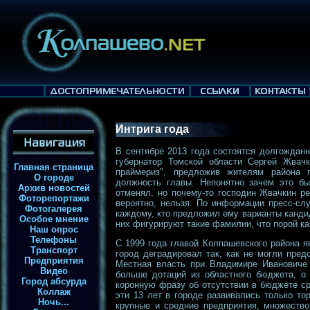
Интрига года
В сентябре 2013 года состоятся долгождан
губернатор Томской области Сергей Жвачк
Главная страница
праймериз", предложив жителям района 
О городе
должность главы. Непонятно зачем это б
Архив новостей
отменял, но почему-то господин Жвачкин р
Фоторепортажи
вероятно, нельзя. По информации пресс-сл
Фотогалерея
каждому, кто предложил ему варианты канди
Особое мнение
них фигурируют такие фамилии, что порой ка
Наш опрос
Телефоны
С 1999 года главой Колпашевского района 
Транспорт
город деградировал так, как не могли пре
Предприятия
Местная власть при Владимире Ивановиче 
Видео
больше дотаций из областного бюджета, о 
Город абсурда
коронную фразу об отсутствии в бюджете с
Коллаж
эти 13 лет в городе развивались только то
Ночь...
крупные и средние предприятия, множество