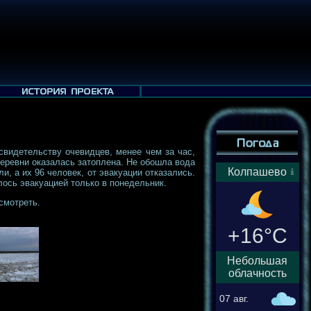
свидетельству очевидцев, менее чем за час,
деревни оказалась затоплена. Не обошла вода
Колпашево
, а их 96 человек, от эвакуации отказались.
лось эвакуацией только в понедельник.
смотреть.
+16°C
Небольшая
облачность
07 авг.