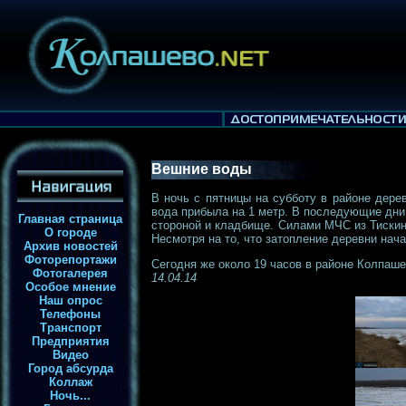
Вешние воды
В ночь с пятницы на субботу в районе дере
вода прибыла на 1 метр. В последующие дни 
Главная страница
стороной и кладбище. Силами МЧС из Тискина
О городе
Несмотря на то, что затопление деревни нач
Архив новостей
Фоторепортажи
Сегодня же около 19 часов в районе Колпаш
Фотогалерея
14.04.14
Особое мнение
Наш опрос
Телефоны
Транспорт
Предприятия
Видео
Город абсурда
Коллаж
Ночь...