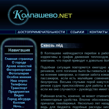
Сквозь лёд
В Колпашеве наблюдаются перебои в работ
коррективы в график движения теплоходов
Главная страница
компании, что порой приводит к довольно бо
О городе
Архив новостей
Подобная ситуация повторяется ежегодно 
Фоторепортажи
речников, хотя логичнее было бы гневаться 
Фотогалерея
на осенние заморозки, а главная забота ком
Особое мнение
пассажиров, если есть малейшие сомнения 
Наш опрос
безупречна. Весьма глупыми порой кажутся
Телефоны
речное судно приспособлено для работы в 
Транспорт
если же они случаются – руководство имеет
Предприятия
Видео
Районная власть, конечно, не может отменит
Город абсурда
элементарные удобства. Вполне обоснованы
Коллаж
причалах левобережья. Несколько лет наз
Ночь...
ведь для бюджета подобные расходы ничт