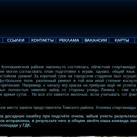
Колпашевском районе наконец-то состоялась областная спартакиада
не могли согласовать план подготовки к играм, однако, общий язык
стойном уровне! За короткий срок на городском стадионе был осущес
утбольное поле, различный ремонт в той или иной степени коснулс
претензии. Например, к началу игр краска на трибунах ещё не успел
был полностью заменён забор со стороны улицы Ленина – там ост
 время суток... Но всё это кажется мелочью, если учитывать тот фак
ое место заняли представители Томского района. Хозяева спартакиады 
ла досадную ошибку при подсчёте очков, забыв учесть результат
а исправлена, в результате чего в общем зачёте наша команда зан
 площади у ГДК.