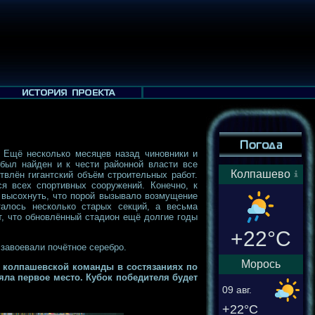
. Ещё несколько месяцев назад чиновники и
 был найден и к чести районной власти все
Колпашево
твлён гигантский объём строительных работ.
я всех спортивных сооружений. Конечно, к
а высохнуть, что порой вызывало возмущение
алось несколько старых секций, а весьма
т, что обновлённый стадион ещё долгие годы
+22°C
завоевали почётное серебро.
Морось
ы колпашевской команды в состязаниях по
яла первое место. Кубок победителя будет
09 авг.
+22°C