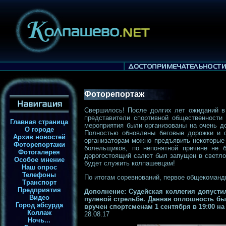
Фоторепортаж
Свершилось! После долгих лет ожиданий в 
представители спортивной общественности 
Главная страница
мероприятия были организованы на очень до
О городе
Полностью обновлены беговые дорожки и ф
Архив новостей
организаторам можно предъявить некоторые 
Фоторепортажи
болельщиков, по непонятной причине не 
Фотогалерея
дорогостоящий салют был запущен в светлое
Особое мнение
будет служить колпашевцам!
Наш опрос
Телефоны
По итогам соревнований, первое общекомандн
Транспорт
Предприятия
Дополнение: Судейская коллегия допусти
Видео
пулевой стрельбе. Данная оплошность был
Город абсурда
вручен спортсменам 1 сентября в 19:00 на
Коллаж
28.08.17
Ночь...