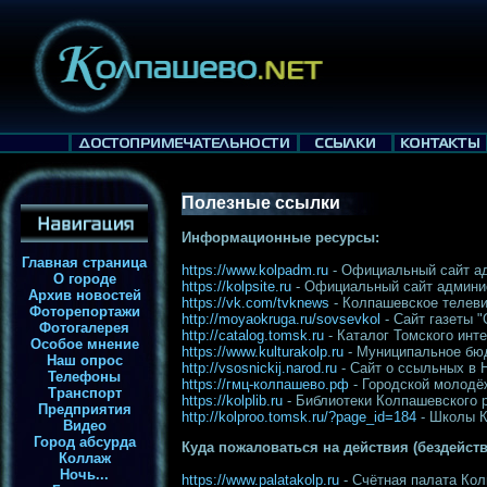
Полезные ссылки
Информационные ресурсы:
Главная страница
https://www.kolpadm.ru
- Официальный сайт ад
О городе
https://kolpsite.ru
- Официальный сайт админис
Архив новостей
https://vk.com/tvknews
- Колпашевское телеви
Фоторепортажи
http://moyaokruga.ru/sovsevkol
- Сайт газеты "
Фотогалерея
http://catalog.tomsk.ru
- Каталог Томского инте
Особое мнение
https://www.kulturakolp.ru
- Муниципальное бюд
Наш опрос
http://vsosnickij.narod.ru
- Сайт о ссыльных в 
Телефоны
https://гмц-колпашево.рф
- Городской молодё
Транспорт
https://kolplib.ru
- Библиотеки Колпашевского 
Предприятия
http://kolproo.tomsk.ru/?page_id=184
- Школы К
Видео
Город абсурда
Куда пожаловаться на действия (бездейст
Коллаж
Ночь...
https://www.palatakolp.ru
- Счётная палата Кол