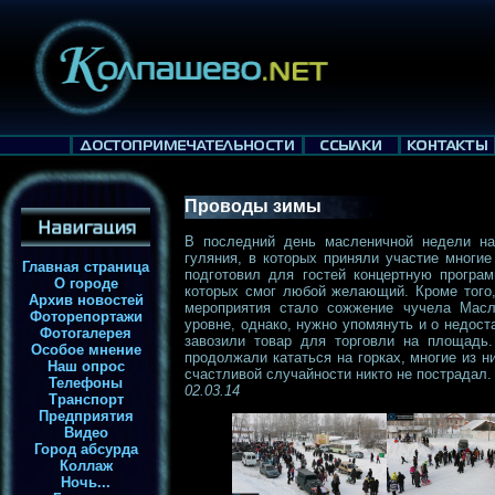
Проводы зимы
В последний день масленичной недели н
гуляния, в которых приняли участие многи
Главная страница
подготовил для гостей концертную програм
О городе
которых смог любой желающий. Кроме того,
Архив новостей
мероприятия стало сожжение чучела Масл
Фоторепортажи
уровне, однако, нужно упомянуть и о недос
Фотогалерея
завозили товар для торговли на площадь.
Особое мнение
продолжали кататься на горках, многие из 
Наш опрос
счастливой случайности никто не пострадал.
Телефоны
02.03.14
Транспорт
Предприятия
Видео
Город абсурда
Коллаж
Ночь...