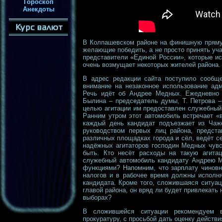
Гороскоп
Анекдоты
В Колпашевском районе на финишную пряму
желающие победить, а не просто принять уча
представители «Единой России», которые и
очень возмущает некоторых жителей района.
В адрес редакции сайта поступило сообще
внимание на незаконное использование адм
Речь идёт об Андрее Медных. Ежедневно в
Былина – председатель думы, Т. Петрова – 
целью агитации им предоставлен служебны
Ранним утром этот автомобиль встречает «
каждый день кандидат подъезжает из Чаже
руководством первых лиц района, предста
различных площадках города и сёл, ведёт се
надёжных агитаторов господин Медных чувс
быть. Кто несёт расходы на такую агита
служебный автомобиль кандидату Андрею М
функциями? Напомним, что зарплату чиновн
налогов и в рабочее время должны исполня
кандидата. Кроме того, сложившаяся ситуац
главой района, он вряд ли будет привлекать
выборах?
В сложившейся ситуации рекомендуем 
прокуратуру, с просьбой дать оценку дейст