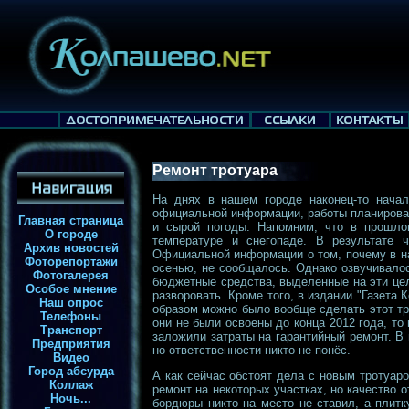
Ремонт тротуара
На днях в нашем городе наконец-то начал
официальной информации, работы планировал
Главная страница
и сырой погоды. Напомним, что в прошло
О городе
температуре и снегопаде. В результате 
Архив новостей
Официальной информации о том, почему в н
Фоторепортажи
осенью, не сообщалось. Однако озвучивало
Фотогалерея
бюджетные средства, выделенные на эти цел
Особое мнение
разворовать. Кроме того, в издании "Газета
Наш опрос
образом можно было вообще сделать этот тр
Телефоны
они не были освоены до конца 2012 года, то
Транспорт
заложили затраты на гарантийный ремонт. В 
Предприятия
но ответственности никто не понёс.
Видео
Город абсурда
А как сейчас обстоят дела с новым тротуар
Коллаж
ремонт на некоторых участках, но качество 
Ночь...
бордюры никто на место не ставил, а плитк