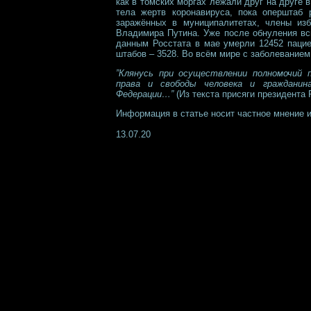
как в томских моргах лежали друг на друге 
тела жертв коронавируса, пока оперштаб р
заражённых в муниципалитетах, члены изб
Владимира Путина. Уже после обнуления вс
данным Росстата в мае умерли 12452 пацие
штабов – 3528. Во всём мире с заболеванием 
”Клянусь при осуществлении полномочий 
права и свободы человека и граждани
Федерации…”
(Из текста присяги президента 
Информация в статье носит частное мнение 
13.07.20