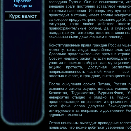
Гороскоп
господина Путина. Они не сомневаются, чт
Анекдоты
внешние враги постоянно вставляют «нацио
кошельки населения. И теперь ему нужно е
происходит в стране, имеет вполне конкретн
за которое предусмотрено наказание до 20 л
ситуация, когда любое действие власт
правоохранительные органы, да и судебная
всегда трактует законодательство в свою пол
законными были даже фашизм и геноцид…
Конституционные права граждан России уще
моменту, когда люди, наделённые властью,
Довольно продолжительное время в стране
Совсем недавно захват власти наблюдали и
участия в прямых выборах глав муниципалит
акциях протеста, доступная бесплат
неприкосновенность частной жизни, – все
властью в фарс, а граждане, пытающиеся их
После обнуления сроков Путина, Россия п
основного закона осуществлялись именно 
Казахстан, Таджикистан, Буркина-Фасо, У
невероятно стыдно и обидно за Родину,
предпочитающих не развитие и стремление 
этом фоне слова депутата Законодател
агитирующего за поправки, о достижении Ро
здравым смыслом.
Особо циничным выглядит проведение голосо
понимала, что позже добиться уверенной по