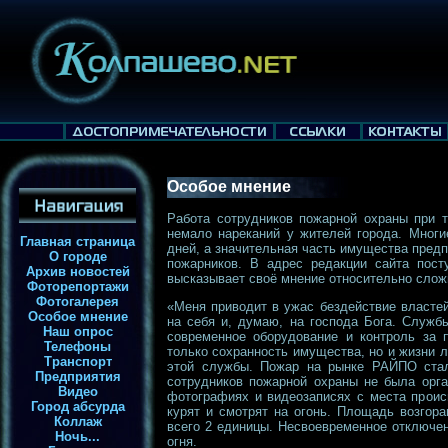
Особое мнение
Работа сотрудников пожарной охраны при 
немало нареканий у жителей города. Многи
Главная страница
дней, а значительная часть имущества пред
О городе
пожарников. В адрес редакции сайта пост
Архив новостей
высказывает своё мнение относительно слож
Фоторепортажи
Фотогалерея
«Меня приводит в ужас бездействие власте
Особое мнение
на себя и, думаю, на господа Бога. Службы
Наш опрос
современное оборудование и контроль за п
Телефоны
только сохранность имущества, но и жизни л
Транспорт
этой службы. Пожар на рынке РАЙПО ста
Предприятия
сотрудников пожарной охраны не была орга
Видео
фотографиях и видеозаписях с места проис
Город абсурда
курят и смотрят на огонь. Площадь возгора
Коллаж
всего 2 единицы. Несвоевременное отключе
Ночь...
огня.