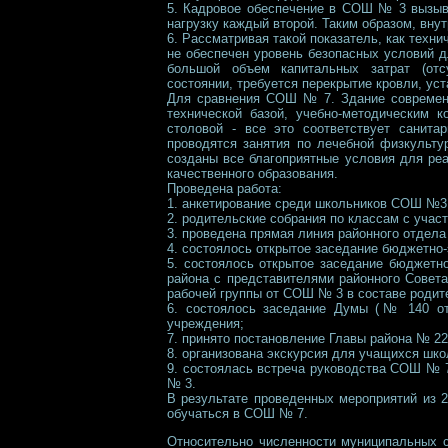
5. Кадровое обеспечение в СОШ № 3 вызыва
нагрузку каждый второй. Таким образом, вну
6. Рассматривая такой показатель, как техни
не обеспечен уровень безопасных условий д
большой объем капитальных затрат (отс
состоянии, требуется перекрытие кровли, уст
Для сравнения СОШ № 7. Здание современно
технической базой, учебно-методическим 
столовой - все это соответствует санита
проводятся занятия по лечебной физкульту
созданы все благоприятные условия для реа
качественного образования.
Проведена работа:
1. анкетирование среди школьников СОШ №3
2. родительские собрания по классам с уча
3. проведена прямая линия районного отдела
4. состоялось открытое заседание бюджетно
5. состоялось открытое заседание бюджетн
района с представителями районного Совета
рабочей группы от СОШ № 3 в составе родите
6. состоялось заседание Думы (№ 140 от 2
учреждения;
7. принято постановление Главы района № 2
8. организована экскурсия для учащихся ш
9. состоялась встреча руководства СОШ №
№ 3.
В результате проведенных мероприятий из
обучаться в СОШ № 7.
Относительно численности муниципальных 