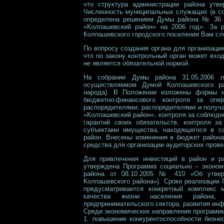
что структура администрации района утв
Численность муниципальных служащих (в со
определена решением Думы района № 36 от
«Колпашевский район» на 2006 год». За р
Колпашевского городского поселения Вам сл
По вопросу создания органа для организац
что по закону контрольный орган может вход
не является обязательной нормой.
На собрании Думы района 31.05.2006 п
осуществляемом Думой Колпашевского ра
народа). В Положении изложены формы и
бюджетно-финансового контроля за опе
распорядителями, распорядителями и получ
«Колпашевский район», контроля за соблюд
гарантий своих обязательств, контроля з
субъектами имущества, находящегося в со
район. Внесены изменения в бюджет района
средства для организации аудиторских прове
Для привлечения инвестиций в район и ра
утверждена Программа социально – эконом
района от 08.10.2005 № 410 «Об утверж
Колпашевского района»). Сроки реализации 
предусматривается конкретный комплекс 
качества жизни населения района, 
предпринимательского сектора, развития инф
Среди экономических направления программ
1. повышение конкурентоспособности бизне