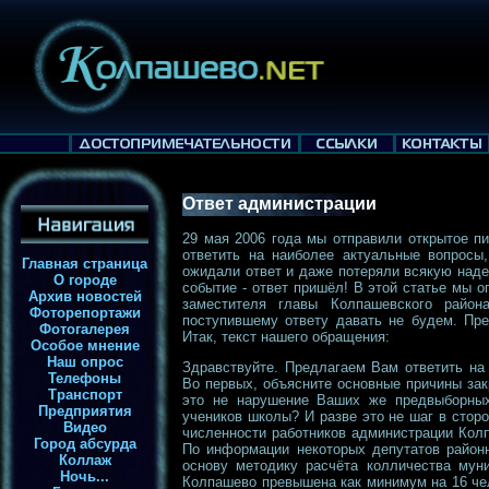
Ответ администрации
29 мая 2006 года мы отправили открытое п
ответить на наиболее актуальные вопросы
Главная страница
ожидали ответ и даже потеряли всякую над
О городе
событие - ответ пришёл! В этой статье мы о
Архив новостей
заместителя главы Колпашевского район
Фоторепортажи
поступившему ответу давать не будем. Пр
Фотогалерея
Итак, текст нашего обращения:
Особое мнение
Наш опрос
Здравствуйте. Предлагаем Вам ответить на
Телефоны
Во первых, объясните основные причины за
Транспорт
это не нарушение Ваших же предвыборных
Предприятия
учеников школы? И разве это не шаг в стор
Видео
численности работников администрации Колп
Город абсурда
По информации некоторых депутатов районн
Коллаж
основу методику расчёта колличества мун
Ночь...
Колпашево превышена как минимум на 16 че