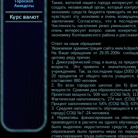
Гороскоп
Также, жителей нашего города интересует: 
Анекдоты
создать независимый орган, который контр
экономию средств бюджета приводить не же
чувствуют эту экономию и очень возмущен
заключение: Согласитесь, что в последне
Численность населения резко уменьшается, 
очень интересует вопрос: какие конкретн
экономику Колпашевского района и расскажит
Ответ на наше обращение:
Уважаемая администрация сайта www.kolpash
На Ваше обращение от 29.05.2006г. сообщ
целому ряду причин:
1. Демографический спад и выезд за преде
возраста. Это привело к значительном
учреждениях. Так, за последние годы (2002-2
20 процентов от общего числа учащихся, 
составляет 880 человек.
2. Во всех городских школах (их 6) факт
мощности. Сравним два образовательных учр
Проектная мощность: 508 чел. (СОШ №3), 11
Фактическая наполняемость: 274 чел. (СОШ 
Процент наполняемости: 54% (СОШ №3), 63
3. Средняя наполняемость обучающихся в кл
городу) СОШ №7 -24 человека
4. Нормативы финансирования на обеспеч
производится в расчете на одного обучающе
было выделено недостаточно средств, деф
образования были приняты меры по перер
стимулирования труда работников образоват