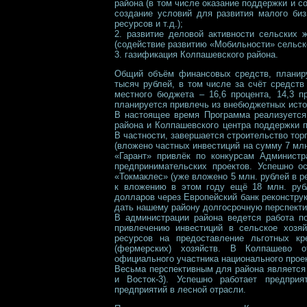
района (в том числе оказание поддержки и 
создание условий для развития малого би
ресурсов и т.д.);
2. развитие деловой активности сельских 
(содействие развитию «Мобильности» сельск
3. газификация Колпашевского района.
Общий объём финансовых средств, планир
тысяч рублей, в том числе за счёт средств
местного бюджета – 16,6 процента, 14,3 п
планируется привлечь из внебюджетных исто
В настоящее время Программа реализуется,
района и Колпашевского центра поддержки 
В частности, завершается строительство т
(вложено частных инвестиций на сумму 7 млн
«Гарант» привлёк по конкурсам Администр
предпринимательских проектов. Успешно 
«Токмаклес» (уже вложено 5 млн. рублей в 
к вложению в этом году ещё 18 млн. рубл
долларов через Европейский банк реконструк
дать нашему району долгосрочную перспекти
В администрации района ведется работа п
привлечению инвестиций в сельское хозяй
ресурсов на предоставление льготных кр
(фермерских) хозяйств. В Колпашево о
официального участника национального прое
Весьма перспективным для района является 
и Восток-3). Успешно работает предпри
предприятий в лесной отрасли.