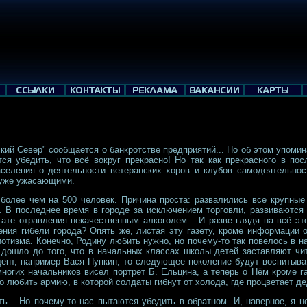
кий Север" сообщается о банкротстве предприятий... Но об этом упомин
ся убедить, что всё вокруг прекрасно! Но так как прекрасного в по
селения о деятельности ветеранских хоров и клубов самодеятельност
и уже ужасающими.
более чем на 500 человек. Причина проста: развалились все крупные
а. В последнее время в городе за исключением торговли, развиваютс
тате отравления некачественным алкоголем... И разве глядя на всё э
ния гибели города? Опять же, листая эту газету, кроме информации 
отизма. Конечно, Родину любить нужно, но почему-то так повелось в 
 дошло до того, что в начальных классах школы детей заставляют чи
дент, например Вася Пупкин, то следующее поколение будут воспитыват
ногих начальников висел портрет Б. Ельцина, а теперь о Нём кроме га
 любить армию, в которой солдаты гибнут от холода, где процветает д
ть... Но почему-то нас пытаются убедить в обратном. И, наверное, я 