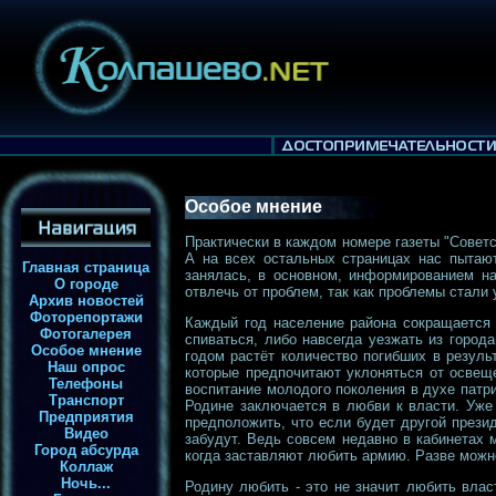
Особое мнение
Практически в каждом номере газеты "Советс
А на всех остальных страницах нас пытают
Главная страница
занялась, в основном, информированием на
О городе
отвлечь от проблем, так как проблемы стал
Архив новостей
Фоторепортажи
Каждый год население района сокращается 
Фотогалерея
спиваться, либо навсегда уезжать из город
Особое мнение
годом растёт количество погибших в резуль
Наш опрос
которые предпочитают уклоняться от освеще
Телефоны
воспитание молодого поколения в духе патри
Транспорт
Родине заключается в любви к власти. Уже
Предприятия
предположить, что если будет другой прези
Видео
забудут. Ведь совсем недавно в кабинетах м
Город абсурда
когда заставляют любить армию. Разве можно
Коллаж
Ночь...
Родину любить - это не значит любить влас