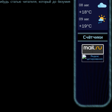
нибудь статью читателя, который до безумия
08 авг.
+18°C
09 авг.
+19°C