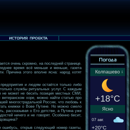
ается очень скромно, на последней странице.
следнее время всё меньше и меньше, газета
Колпашево
и. Причина этого вполне ясна: народ хотят
 предприятия и людям остаётся только либо
я только службы ритуальных услуг. С каждым
то не может не бесить позиция местных СМИ,
+18°C
о ветеранском хоре, можно найти статью про
нашей многострадальной России, что любовь к
тать книжки о Вове Путине. Но можно смело
Ясно
ь, рассказывая о Его детстве, а Путина уже
достей ничего и не говорят. Особенно бесит,
едовщина?
07 авг.
+20°C
не ошибусь, открыв следующий номер газеты,