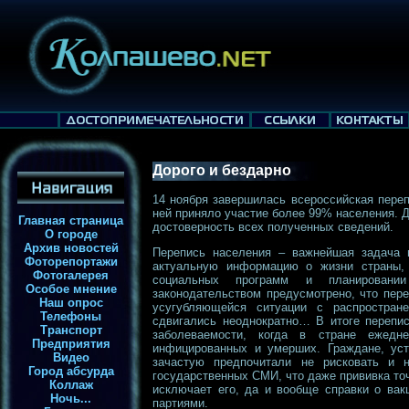
Дорого и бездарно
14 ноября завершилась всероссийская пере
ней приняло участие более 99% населения. 
Главная страница
достоверность всех полученных сведений.
О городе
Архив новостей
Перепись населения – важнейшая задача г
Фоторепортажи
актуальную информацию о жизни страны, 
Фотогалерея
социальных программ и планировани
Особое мнение
законодательством предусмотрено, что пере
Наш опрос
усугубляющейся ситуации с распростран
Телефоны
сдвигались неоднократно… В итоге перепи
Транспорт
заболеваемости, когда в стране ежедн
Предприятия
инфицированных и умерших. Граждане, уст
Видео
зачастую предпочитали не рисковать и 
Город абсурда
государственных СМИ, что даже прививка точ
Коллаж
исключает его, да и вообще справки о вак
Ночь...
партиями.