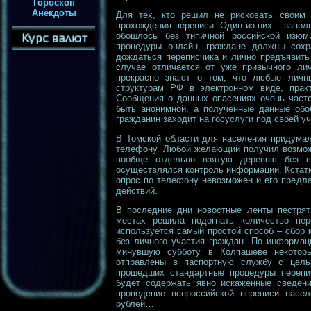
Гороскоп
Анекдоты
Для тех, кто решил не рисковать своим 
прохождения переписи. Один из них – заполн
обошлось без типичной российской изюм
процедуры онлайн, граждане должны сохр
дождаться переписчика и лично предъявить
случае отличается от уже привычного ли
прекрасно знают о том, что любые личн
структурам РФ в электронном виде, прак
Сообщения о данных опасениях очень часто
быть анонимной, а полученные данные обо
гражданин заходит на госуслуги под своей у
В Томской области для населения придума
телефону. Любой желающий получил возможн
вообще отдельно взятую деревню без в
осуществлялся контроль информации. Кстати
опрос по телефону невозможен и его предл
действий.
В последние дни новостные ленты пестрят
местах решила подогнать количество пер
используется самый простой способ – сбор 
без личного участия граждан. По информац
минувшую субботу в Колпашеве некотор
отправлены в паспортную службу с цел
прошедших стандартные процедуры перепис
будет содержать явно искажённые сведени
проведение всероссийской переписи нас
рублей…