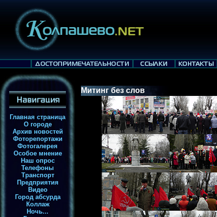
Митинг без слов
Главная страница
О городе
Архив новостей
Фоторепортажи
Фотогалерея
Особое мнение
Наш опрос
Телефоны
Транспорт
Предприятия
Видео
Город абсурда
Коллаж
Ночь...