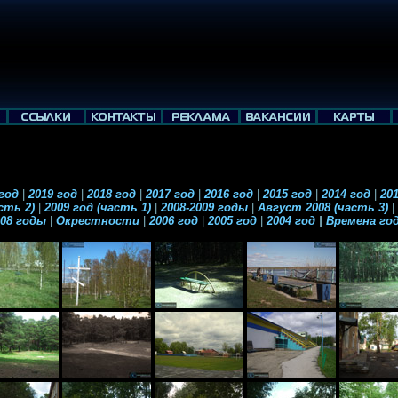
 год
|
2019 год
|
2018 год
|
2017 год
|
2016 год
|
2015 год
|
2014 год
|
201
асть 2)
|
2009 год (часть 1)
|
2008-2009 годы
|
Август 2008 (часть 3)
|
008 годы
|
Окрестности
|
2006 год
|
2005 год
|
2004 год
|
Времена го