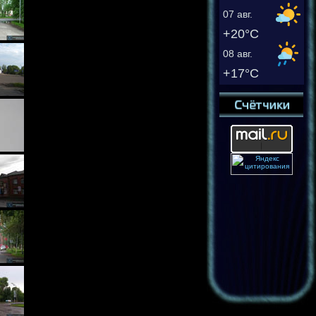
07 авг.
+20°C
08 авг.
+17°C