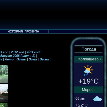
3 год
|
2012 год
|
2011 год
|
Август 2008 (часть 2)
|
Колпашево
да
|
Лето
|
Осень
|
Зима
|
Весна
|
+19°C
Морось
06 авг.
+22°C