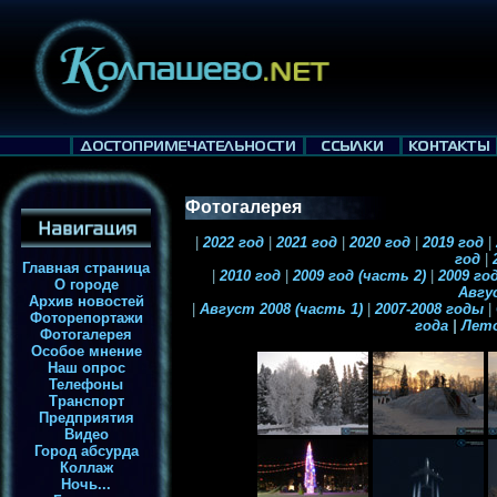
Фотогалерея
|
2022 год
|
2021 год
|
2020 год
|
2019 год
|
год
|
2
Главная страница
|
2010 год
|
2009 год (часть 2)
|
2009 год
О городе
Авгу
Архив новостей
|
Август 2008 (часть 1)
|
2007-2008 годы
|
Фоторепортажи
года
|
Лет
Фотогалерея
Особое мнение
Наш опрос
Телефоны
Транспорт
Предприятия
Видео
Город абсурда
Коллаж
Ночь...