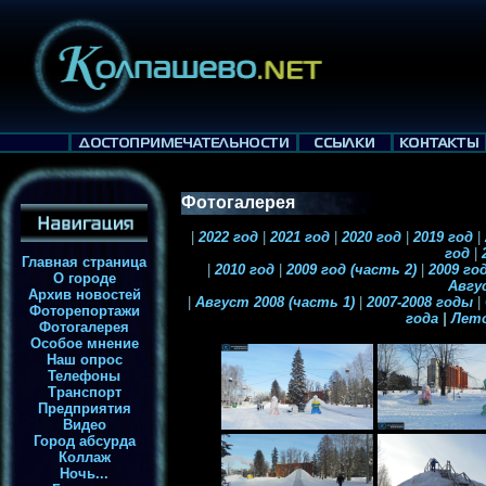
Фотогалерея
|
2022 год
|
2021 год
|
2020 год
|
2019 год
|
год
|
2
Главная страница
|
2010 год
|
2009 год (часть 2)
|
2009 год
О городе
Авгу
Архив новостей
|
Август 2008 (часть 1)
|
2007-2008 годы
|
Фоторепортажи
года
|
Лет
Фотогалерея
Особое мнение
Наш опрос
Телефоны
Транспорт
Предприятия
Видео
Город абсурда
Коллаж
Ночь...