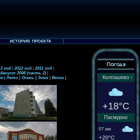
3 год
|
2012 год
|
2011 год
|
Август 2008 (часть 2)
|
Колпашево
да
|
Лето
|
Осень
|
Зима
|
Весна
|
+18°C
Пасмурно
07 авг.
+20°C