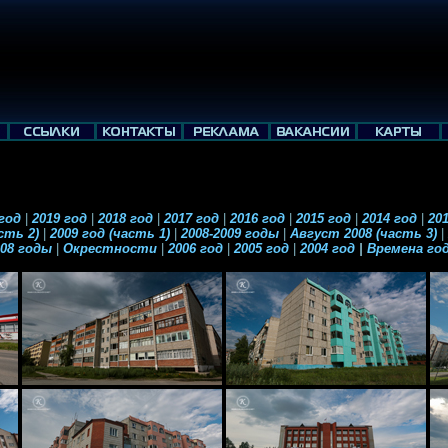
 год
|
2019 год
|
2018 год
|
2017 год
|
2016 год
|
2015 год
|
2014 год
|
201
асть 2)
|
2009 год (часть 1)
|
2008-2009 годы
|
Август 2008 (часть 3)
|
008 годы
|
Окрестности
|
2006 год
|
2005 год
|
2004 год
|
Времена го