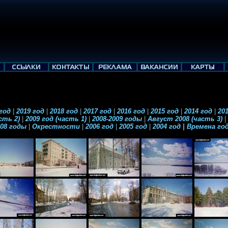
 год
|
2019 год
|
2018 год
|
2017 год
|
2016 год
|
2015 год
|
2014 год
|
201
асть 2)
|
2009 год (часть 1)
|
2008-2009 годы
|
Август 2008 (часть 3)
|
008 годы
|
Окрестности
|
2006 год
|
2005 год
|
2004 год
|
Времена го