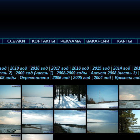
 год
|
2019 год
|
2018 год
|
2017 год
|
2016 год
|
2015 год
|
2014 год
|
201
асть 2)
|
2009 год (часть 1)
|
2008-2009 годы
|
Август 2008 (часть 3)
|
008 годы
|
Окрестности
|
2006 год
|
2005 год
|
2004 год
|
Времена го