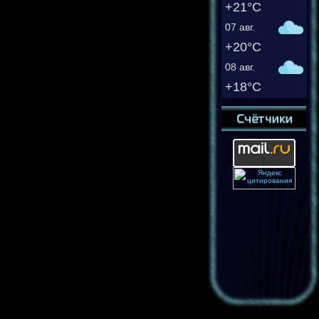
+21°C
07 авг.
+20°C
08 авг.
+18°C