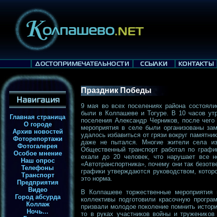
Праздник Победы
9 мая во всех поселениях района состояли
были в Колпашеве и Тогуре. В 10 часов утр
Главная страница
поселения Александр Черников, после чего
О городе
мероприятия в селе были организованы зам
Архив новостей
удалось избавиться от грязи вокруг памятни
Фоторепортажи
даже не пытался. Многие жители села из
Фотогалерея
Общественный транспорт работал по график
Особое мнение
ехали до 20 человек, что нарушает все н
Наш опрос
«Автотранспортника», почему они так безотве
Телефоны
графики утверждаются руководством, которо
Транспорт
это норма.
Предприятия
Видео
В Колпашеве торжественные мероприятия н
Город абсурда
коллективы подготовили красочную програ
Коллаж
призвали молодое поколение помнить истори
Ночь...
то в руках участников войны и тружеников