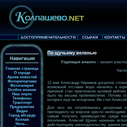
По щучьему веленью
Узурпация власти
– захват власти
Главная страница
Частн
О городе
Архив новостей
Фоторепортажи
13 мая Александр Черников досрочно сложил
Фотогалерея
возможной отставке мэра начались в кор
Особое мнение
причиной стал практически нулевой рейтин
Наш опрос
было бы весьма проблематично. Потому от
Телефоны
которого ещё не испорчена. Им стал Алексе
Транспорт
Предприятия
Для чего же потребовалась досрочная о
Видео
претенденту на мэрское кресло необходимо 
Город абсурда
самым получить преимущество среди кон
Коллаж
поселения, Алексей Щукин назначен испол
Ночь...
действующему законодательству, данное реш