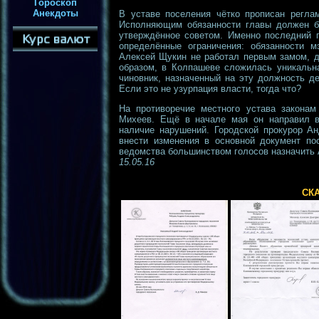
Гороскоп
Анекдоты
В уставе поселения чётко прописан реглам
Исполняющим обязанности главы должен бы
утверждённое советом. Именно последний 
определённые ограничения: обязанности 
Алексей Щукин не работал первым замом, д
образом, в Колпашеве сложилась уникальна
чиновник, назначенный на эту должность д
Если это не узурпация власти, тогда что?
На противоречие местного устава закона
Михеев. Ещё в начале мая он направил в
наличие нарушений. Городской прокурор Ан
внести изменения в основной документ по
ведомства большинством голосов назначить А
15.05.16
СК