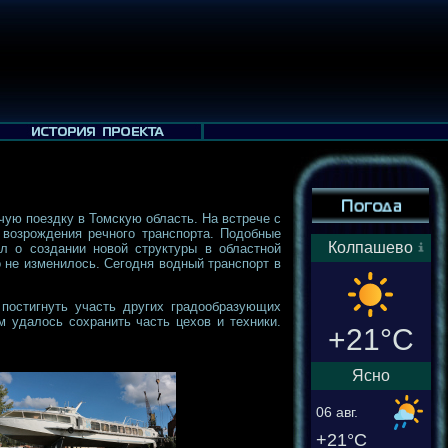
ую поездку в Томскую область. На встрече с
 возрождения речного транспорта. Подобные
Колпашево
ал о создании новой структуры в областной
о не изменилось. Сегодня водный транспорт в
 постигнуть участь других градообразующих
 удалось сохранить часть цехов и техники.
+21°C
Ясно
06 авг.
+21°C