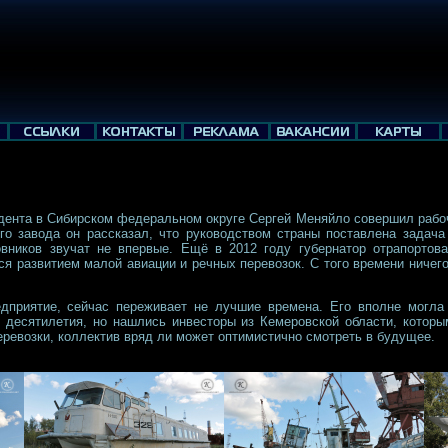
дента в Сибирском федеральном округе Сергей Меняйло совершил рабоч
го завода он рассказал, что руководством страны поставлена задача
вников звучат не впервые. Ещё в 2012 году губернатор отрапортов
я развитием малой авиации и речных перевозок. С того времени ничег
едприятие, сейчас переживает не лучшие времена. Его вполне могла
 десятилетия, но нашлись инвесторы из Кемеровской области, которым
перевозки, коллектив вряд ли может оптимистично смотреть в будущее.