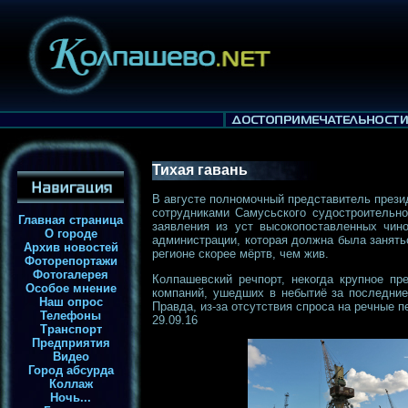
Тихая гавань
В августе полномочный представитель прези
сотрудниками Самусьского судостроительно
Главная страница
заявления из уст высокопоставленных чино
О городе
администрации, которая должна была занятьс
Архив новостей
регионе скорее мёртв, чем жив.
Фоторепортажи
Фотогалерея
Колпашевский речпорт, некогда крупное пр
Особое мнение
компаний, ушедших в небытиё за последние
Наш опрос
Правда, из-за отсутствия спроса на речные 
Телефоны
29.09.16
Транспорт
Предприятия
Видео
Город абсурда
Коллаж
Ночь...