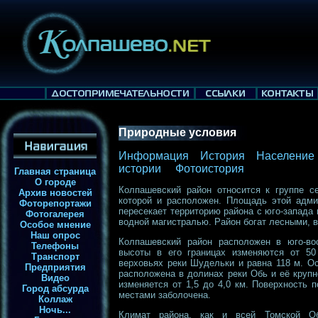
Природные условия
Информация
История
Население
истории
Фотоистория
Главная страница
О городе
Колпашевский район относится к группе с
Архив новостей
которой и расположен. Площадь этой админ
Фоторепортажи
пересекает территорию района с юго-запада 
Фотогалерея
водной магистралью. Район богат лесными, 
Особое мнение
Наш опрос
Колпашевский район расположен в юго-во
Телефоны
высоты в его границах изменяются от 50
Транспорт
верховьях реки Шудельки и равна 118 м. О
Предприятия
расположена в долинах реки Обь и её крупн
Видео
изменяется от 1,5 до 4,0 км. Поверхность 
Город абсурда
местами заболочена.
Коллаж
Ночь...
Климат района, как и всей Томской Обл