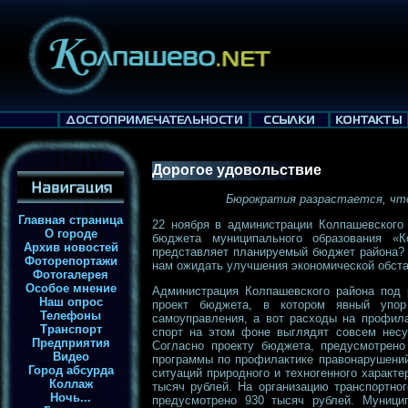
Дорогое удовольствие
Бюрократия разрастается, чт
Главная страница
22 ноября в администрации Колпашевского 
О городе
бюджета муниципального образования «
Архив новостей
представляет планируемый бюджет района? 
Фоторепортажи
нам ожидать улучшения экономической обст
Фотогалерея
Особое мнение
Администрация Колпашевского района под 
Наш опрос
проект бюджета, в котором явный упор
Телефоны
самоуправления, а вот расходы на профила
Транспорт
спорт на этом фоне выглядят совсем несу
Предприятия
Согласно проекту бюджета, предусмотрено
Видео
программы по профилактике правонарушений
Город абсурда
ситуаций природного и техногенного характ
Коллаж
тысяч рублей. На организацию транспортно
Ночь...
предусмотрено 930 тысяч рублей. Муници