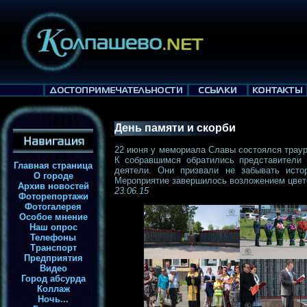
День памяти и скорби
22 июня у мемориала Славы состоялся траур
К собравшимся обратились представители м
Главная страница
деятели. Они призвали не забывать исто
О городе
Мероприятие завершилось возложением цвет
Архив новостей
23.06.15
Фоторепортажи
Фотогалерея
Особое мнение
Наш опрос
Телефоны
Транспорт
Предприятия
Видео
Город абсурда
Коллаж
Ночь...