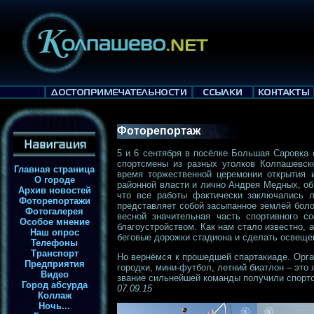
Фоторепортаж
5 и 6 сентября в посёлке Большая Саровка 
спортсмены из разных уголков Колпашевск
Главная страница
время торжественной церемонии открытия 
О городе
районной власти и лично Андрея Медных, об
Архив новостей
что все работы фактически заключались 
Фоторепортажи
представляет собой засыпанное землёй боло
Фотогалерея
весной значительная часть спортивного с
Особое мнение
благоустройством. Как нам стало известно,
Наш опрос
беговые дорожки стадиона и сделать освещен
Телефоны
Транспорт
Но вернёмся к прошедшей спартакиаде. Орга
Предприятия
городки, мини-футбол, летний биатлон – это 
Видео
звание сильнейшей команды получили спортс
Город абсурда
07.09.15
Коллаж
Ночь...