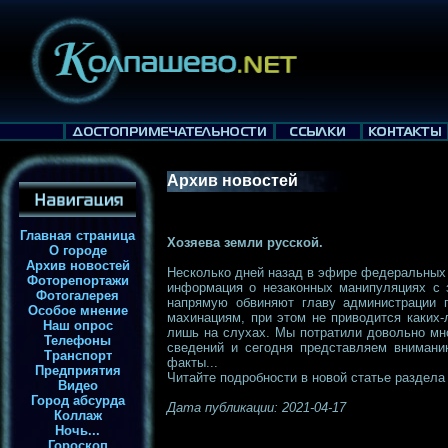
Архив новостей
Главная страница
Хозяева земли русской.
О городе
Архив новостей
Несколько дней назад в эфире федеральных
Фоторепортажи
информация о незаконных манипуляциях с 
Фотогалерея
напрямую обвиняют главу администрации г
Особое мнение
махинациям, при этом не приводится каких-
Наш опрос
лишь на слухах. Мы потратили довольно мн
Телефоны
сведений и сегодня представляем внимани
Транспорт
факты...
Предприятия
Читайте подробности в новой статье раздел
Видео
Город абсурда
Дата публикации: 2021-04-17
Коллаж
Ночь...
Гороскоп