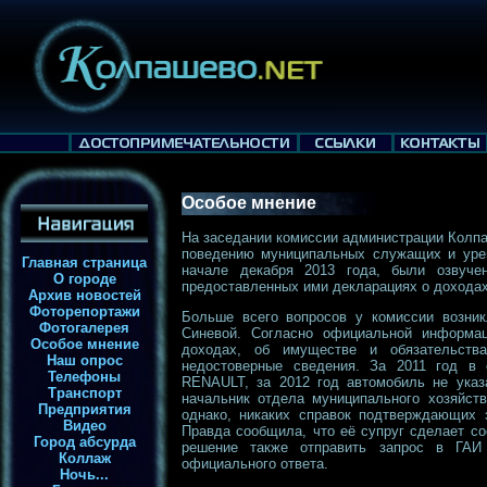
Особое мнение
На заседании комиссии администрации Колп
поведению муниципальных служащих и урег
Главная страница
начале декабря 2013 года, были озвуче
О городе
предоставленных ими декларациях о доходах
Архив новостей
Фоторепортажи
Больше всего вопросов у комиссии возник
Фотогалерея
Синевой. Согласно официальной информац
Особое мнение
доходах, об имуществе и обязательств
Наш опрос
недостоверные сведения. За 2011 год в 
Телефоны
RENAULT, за 2012 год автомобиль не указа
Транспорт
начальник отдела муниципального хозяйств
Предприятия
однако, никаких справок подтверждающих 
Видео
Правда сообщила, что её супруг сделает с
Город абсурда
решение также отправить запрос в ГАИ
Коллаж
официального ответа.
Ночь...