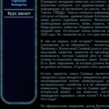
Гороскоп
Очередное заседание комиссии состоялось т
Анекдоты
Шапилова сообщила, что администрация сд
информацию об автомобиле не смогли, так ка
Томске. ГИБДД г. Томска сообщить информац
согласно которому, администрация Колпашев
право делать подобные запросы. Валентин
необходимые документы, вновь сказала, ч
Председатель комиссии Людмила Шапилова
поздний срок. Остальные члены комиссии н
2014 года. Но, несмотря на то, что срок уже 
В чём же мораль этой истории? Чиновник
усмотрению, но их обязанность – полность
Проблема с Валентиной Синёвой длится уже 
взысканий, напротив, комиссия по противо
возможность госпоже Синёвой уйти от отве
почему-то позволено нарушать закон. Зачем
Есть факт нарушения, за которое должна бы
не должно волновать. И должно стать уроком
Кстати, вероятно семья Синёвых являетс
городского суда находится гражданское дело
несвоевременной оплате коммунальных у
муниципального хозяйства и в её обязанно
коммуналку. Правда о том ли Синёве идёт 
интересный вопрос - как комиссия, сост
непредвзято оценивать своих коллег? А есл
Что тогда?
По официальным сведениям, доход Валентин