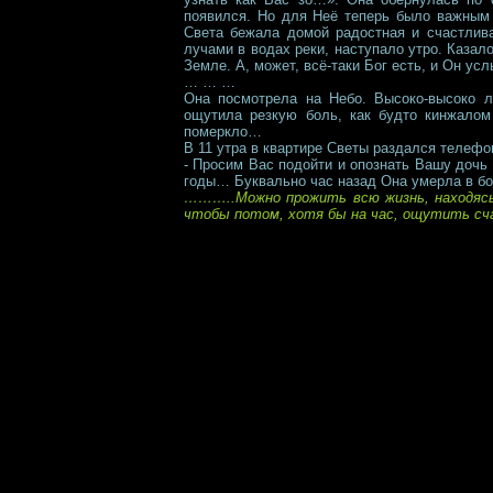
появился. Но для Неё теперь было важным т
Света бежала домой радостная и счастлива
лучами в водах реки, наступало утро. Казало
Земле. А, может, всё-таки Бог есть, и Он ус
… … …
Она посмотрела на Небо. Высоко-высоко л
ощутила резкую боль, как будто кинжалом
померкло…
В 11 утра в квартире Светы раздался телефон
- Просим Вас подойти и опознать Вашу дочь 
годы… Буквально час назад Она умерла в бо
………..Можно прожить всю жизнь, находясь 
чтобы потом, хотя бы на час, ощутить с