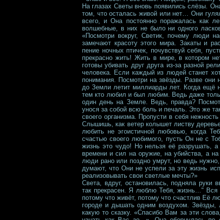
На глазах Светы вновь появились слёзы. Он
том, что осталась живой или нет… Они гуля
всего, и Она постоянно поражалась как ле
волшебные, в них не было ни одного ласков
«Посмотри вокруг, Светик, почему люди на
замечают красоту этого мира. Закаты и ра
пение ночных птичек, почувствуй себя, пус
прекрасно жить! Жить в мире, в котором н
готовы убивать друг друга из-за разной рели
человека. Если каждый из людей станет хо
понимания. Посмотри на звёзды. Разве они н
до Земли летит миллиарды лет. Когда ещё н
тем кто любил и был любим. Ведь даже тольк
один день на Земле. Ведь, правда? Посмот
унося за собой всю боль и печаль. Это же т
своего организма. Пропусти в себя нежность
Слышишь, как ветер колышет листву деревье
любить не эгоистичной любовью, когда Теб
счастью своего любимого, пусть Он не с Тоб
жизнь это чудо! Но нельзя её разрушать, а
времени и сил на оружие, на убийства, а н
люди рано или поздно умрут, но ведь нужно
думают, что Они не успели за эту жизнь исп
реализовывать свои светлые мечты?»
Света, вдруг, остановилась, подняла руки 
так прекрасен. Я люблю Тебя, жизнь…" Вся
потому что живёт, потому что счастлив Её л
городе и дышать одним воздухом. Звёзды, л
какую то сказку. «Спасибо Вам за эти слов
узнать как Вас зо…». Она обернулась по с