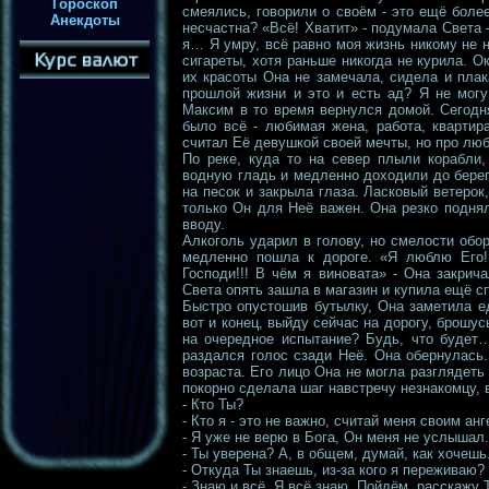
Гороскоп
смеялись, говорили о своём - это ещё боле
Анекдоты
несчастна? «Всё! Хватит» - подумала Света –
я… Я умру, всё равно моя жизнь никому не н
сигареты, хотя раньше никогда не курила. О
их красоты Она не замечала, сидела и плак
прошлой жизни и это и есть ад? Я не могу
Максим в то время вернулся домой. Сегодня
было всё - любимая жена, работа, квартир
считал Её девушкой своей мечты, но про лю
По реке, куда то на север плыли корабли
водную гладь и медленно доходили до берег
на песок и закрыла глаза. Ласковый ветеро
только Он для Неё важен. Она резко поднял
вводу.
Алкоголь ударил в голову, но смелости обо
медленно пошла к дороге. «Я люблю Его!
Господи!!! В чём я виновата» - Она закрича
Света опять зашла в магазин и купила ещё сп
Быстро опустошив бутылку, Она заметила ед
вот и конец, выйду сейчас на дорогу, брошу
на очередное испытание? Будь, что будет…
раздался голос сзади Неё. Она обернулась
возраста. Его лицо Она не могла разглядеть 
покорно сделала шаг навстречу незнакомцу, 
- Кто Ты?
- Кто я - это не важно, считай меня своим а
- Я уже не верю в Бога, Он меня не услышал.
- Ты уверена? А, в общем, думай, как хочешь
- Откуда Ты знаешь, из-за кого я переживаю?
- Знаю и всё. Я всё знаю. Пойдём, расскажу 