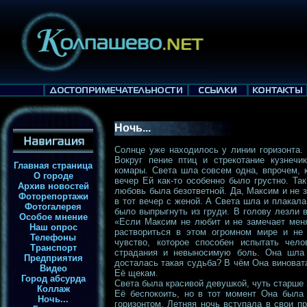
Ночь...
Солнце уже находилось у линии горизонта.
Вокруг пение птиц и стрекотание кузнечи
Главная страница
комары. Света шла совсем одна, впрочем, 
О городе
вечер Ей как-то особенно было грустно. Та
Архив новостей
любовь была безответной. Да, Максим и не з
Фоторепортажи
в тот вечер с женой. А Света шла и плакала,
Фотогалерея
было выпрыгнуть из груди. В голову лезли 
Особое мнение
«Если Максим не любит и не замечает меня
Наш опрос
раствориться в этом огромном мире и не 
Телефоны
чувство, которое способен испытать чел
Транспорт
страдания и невыносимую боль. Она шла
Предприятия
досталась такая судьба? В чём Она виноват
Видео
Её щекам.
Город абсурда
Света была красивой девушкой, чуть старше 2
Коллаж
Её беспокоить, но в тот момент Она была
Ночь...
горизонтом. Летняя ночь вступала в свои п